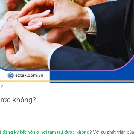
g?
được không?
hể
đăng ký kết hôn ở nơi tạm trú được không
? Với sự phát triển của