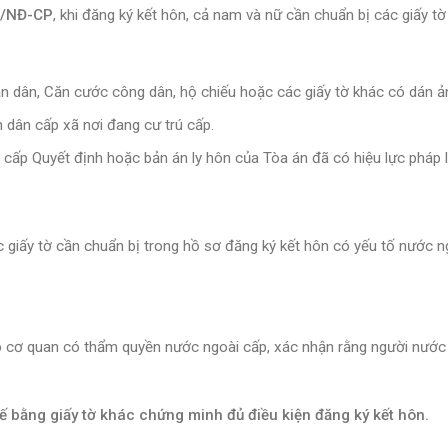
5/NĐ-CP
, khi đăng ký kết hôn, cả nam và nữ cần chuẩn bị các giấy tờ
ân dân, Căn cước công dân, hộ chiếu hoặc các giấy tờ khác có dán ả
 dân cấp xã nơi đang cư trú cấp.
 cấp Quyết định hoặc bản án ly hôn của Tòa án đã có hiệu lực pháp l
c giấy tờ cần chuẩn bị trong hồ sơ đăng ký kết hôn có yếu tố nước n
do cơ quan có thẩm quyền nước ngoài cấp, xác nhận rằng người nước
hế bằng giấy tờ khác chứng minh đủ điều kiện đăng ký kết hôn.