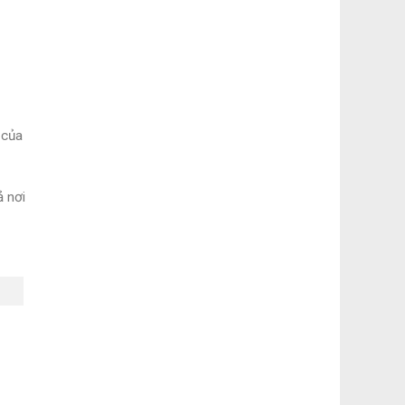
 của
ả nơi