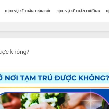
DỊCH VỤ KẾ TOÁN TRỌN GÓI
DỊCH VỤ KẾ TOÁN TRƯỞNG
D
được không?