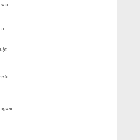
 sau:
nh.
uật.
goài
 ngoài