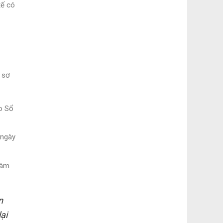
tế có
 sơ
o Sổ
 ngày
làm
n
ại