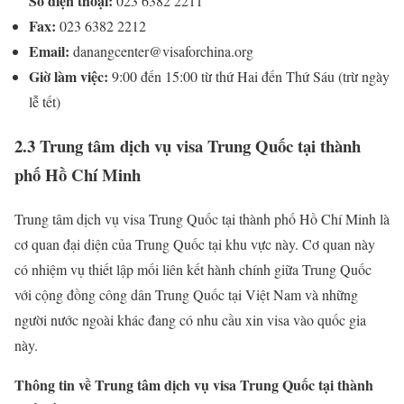
Số điện thoại:
023 6382 2211
Fax:
023 6382 2212
Email:
danangcenter@visaforchina.org
Giờ làm việc:
9:00 đến 15:00 từ thứ Hai đến Thứ Sáu (trừ ngày
lễ tết)
2.3 Trung tâm dịch vụ visa Trung Quốc tại thành
phố Hồ Chí Minh
Trung tâm dịch vụ visa Trung Quốc tại thành phố Hồ Chí Minh là
cơ quan đại diện của Trung Quốc tại khu vực này. Cơ quan này
có nhiệm vụ thiết lập mối liên kết hành chính giữa Trung Quốc
với cộng đồng công dân Trung Quốc tại Việt Nam và những
người nước ngoài khác đang có nhu cầu xin visa vào quốc gia
này.
Thông tin về Trung tâm dịch vụ visa Trung Quốc tại thành