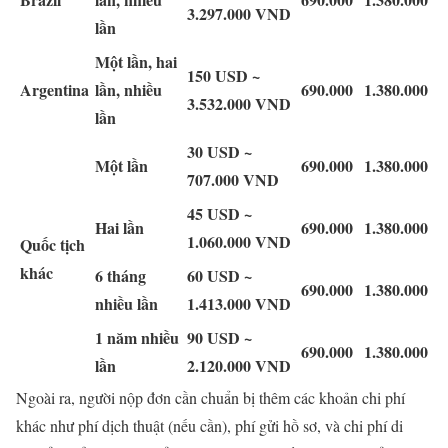
3.297.000 VND
lần
Một lần, hai
150 USD ~
Argentina
lần, nhiều
690.000
1.380.000
3.532.000 VND
lần
30 USD ~
Một lần
690.000
1.380.000
707.000 VND
45 USD ~
Hai lần
690.000
1.380.000
1.060.000 VND
Quốc tịch
khác
6 tháng
60 USD ~
690.000
1.380.000
nhiều lần
1.413.000 VND
1 năm nhiều
90 USD ~
690.000
1.380.000
lần
2.120.000 VND
Ngoài ra, người nộp đơn cần chuẩn bị thêm các khoản chi phí
khác như phí dịch thuật (nếu cần), phí gửi hồ sơ, và chi phí di