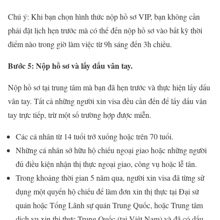
Chú ý: Khi bạn chọn hình thức nộp hồ sơ VIP, bạn không cần
phải đặt lịch hẹn trước mà có thể đến nộp hồ sơ vào bất kỳ thời
điểm nào trong giờ làm việc từ 9h sáng đến 3h chiều.
Bước 5: Nộp hồ sơ và lấy dấu vân tay.
Nộp hồ sơ tại trung tâm mà bạn đã hẹn trước và thực hiện lấy dấu
vân tay. Tất cả những người xin visa đều cần đến để lấy dấu vân
tay trực tiếp, trừ một số trường hợp được miễn.
Các cá nhân từ 14 tuổi trở xuống hoặc trên 70 tuổi.
Những cá nhân sở hữu hộ chiếu ngoại giao hoặc những người
đủ điều kiện nhận thị thực ngoại giao, công vụ hoặc lễ tân.
Trong khoảng thời gian 5 năm qua, người xin visa đã từng sử
dụng một quyển hộ chiếu để làm đơn xin thị thực tại Đại sứ
quán hoặc Tổng Lãnh sự quán Trung Quốc, hoặc Trung tâm
dịch vụ xin thị thực Trung Quốc (tại Việt Nam) và đã có dấu