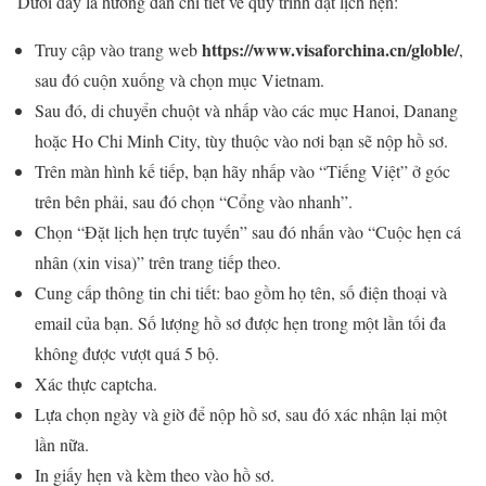
Dưới đây là hướng dẫn chi tiết về quy trình đặt lịch hẹn:
https://www.visaforchina.cn/globle/
Truy cập vào trang web
,
sau đó cuộn xuống và chọn mục Vietnam.
Sau đó, di chuyển chuột và nhấp vào các mục Hanoi, Danang
hoặc Ho Chi Minh City, tùy thuộc vào nơi bạn sẽ nộp hồ sơ.
Trên màn hình kế tiếp, bạn hãy nhấp vào “Tiếng Việt” ở góc
trên bên phải, sau đó chọn “Cổng vào nhanh”.
Chọn “Đặt lịch hẹn trực tuyến” sau đó nhấn vào “Cuộc hẹn cá
nhân (xin visa)” trên trang tiếp theo.
Cung cấp thông tin chi tiết: bao gồm họ tên, số điện thoại và
email của bạn. Số lượng hồ sơ được hẹn trong một lần tối đa
không được vượt quá 5 bộ.
Xác thực captcha.
Lựa chọn ngày và giờ để nộp hồ sơ, sau đó xác nhận lại một
lần nữa.
In giấy hẹn và kèm theo vào hồ sơ.