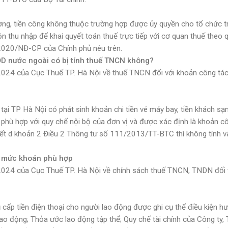
ơng, tiền công không thuộc trường hợp được ủy quyền cho tổ chức t
n thu nhập để khai quyết toán thuế trực tiếp với cơ quan thuế theo 
/2020/NĐ-CP của Chính phủ nêu trên.
PĐD nước ngoài có bị tính thuế TNCN không?
4 của Cục Thuế TP. Hà Nội về thuế TNCN đối với khoản công tác
ại TP Hà Nội có phát sinh khoản chi tiền vé máy bay, tiền khách sạn
 phù hợp với quy chế nội bộ của đơn vị và được xác định là khoản c
tiết d khoản 2 Điều 2 Thông tư số 111/2013/TT-BTC thì không tính v
u mức khoán phù hợp
4 của Cục Thuế TP. Hà Nội về chính sách thuế TNCN, TNDN đối 
cấp tiền điện thoại cho người lao động được ghi cụ thể điều kiện h
o động; Thỏa ước lao động tập thể; Quy chế tài chính của Công ty,