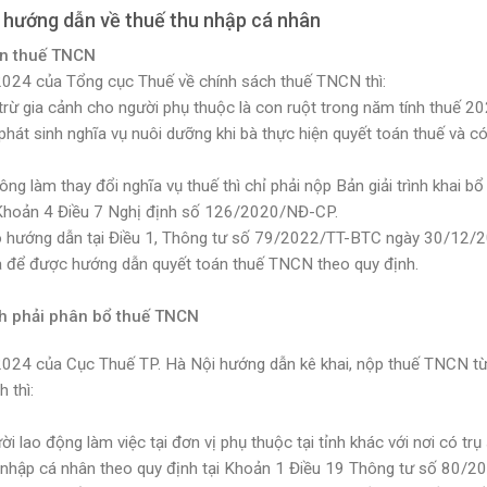
 hướng dẫn về thuế thu nhập cá nhân
án thuế TNCN
4 của Tổng cục Thuế về chính sách thuế TNCN thì:
ừ gia cảnh cho người phụ thuộc là con ruột trong năm tính thuế 20
phát sinh nghĩa vụ nuôi dưỡng khi bà thực hiện quyết toán thuế và c
 làm thay đổi nghĩa vụ thuế thì chỉ phải nộp Bản giải trình khai bổ
 a Khoản 4 Điều 7 Nghị định số 126/2020/NĐ-CP.
eo hướng dẫn tại Điều 1, Thông tư số 79/2022/TT-BTC ngày 30/12/
òa để được hướng dẫn quyết toán thuế TNCN theo quy định.
nh phải phân bổ thuế TNCN
 của Cục Thuế TP. Hà Nội hướng dẫn kê khai, nộp thuế TNCN từ 
 thì:
i lao động làm việc tại đơn vị phụ thuộc tại tỉnh khác với nơi có trụ
u nhập cá nhân theo quy định tại Khoản 1 Điều 19 Thông tư số 80/2