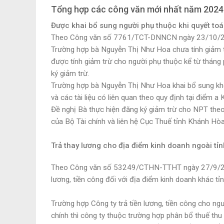
Tổng hợp các công văn mới nhất năm 2024
Được khai bổ sung người phụ thuộc khi quyết to
Theo Công văn số 7761/TCT-DNNCN ngày 23/10/202
Trường hợp bà Nguyễn Thị Như Hoa chưa tính giảm tr
được tính giảm trừ cho người phụ thuộc kể từ tháng 
ký giảm trừ.
Trường hợp bà Nguyễn Thị Như Hoa khai bổ sung không
và các tài liệu có liên quan theo quy định tại điểm
Đề nghị Bà thực hiện đăng ký giảm trừ cho NPT th
của Bộ Tài chính và liên hệ Cục Thuế tỉnh Khánh H
Trả thay lương cho địa điểm kinh doanh ngoài tỉ
Theo Công văn số 53249/CTHN-TTHT ngày 27/9/2024
lương, tiền công đối với địa điểm kinh doanh khác tỉnh
Trường hợp Công ty trả tiền lương, tiền công cho ngườ
chính thì công ty thuộc trường hợp phân bổ thuế th