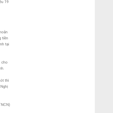
iều 19
khoản
 tiền
nh tại
p cho
nh.
ót thì
 Nghị
(TNCN)