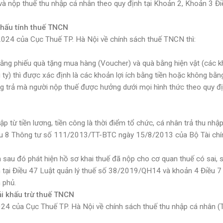
ổ và nộp thuế thu nhập cá nhân theo quy định tại Khoản 2, Khoản 3 Đ
khấu tính thuế TNCN
4 của Cục Thuế TP. Hà Nội về chính sách thuế TNCN thì:
ằng phiếu quà tặng mua hàng (Voucher) và quà bằng hiện vật (các 
ty) thì được xác định là các khoản lợi ích bằng tiền hoặc không bằng
ng trả mà người nộp thuế được hưởng dưới mọi hình thức theo quy đị
ập từ tiền lương, tiền công là thời điểm tổ chức, cá nhân trả thu nhậ
iều 8 Thông tư số 111/2013/TT-BTC ngày 15/8/2013 của Bộ Tài chí
sau đó phát hiện hồ sơ khai thuế đã nộp cho cơ quan thuế có sai, s
nh tại Điều 47 Luật quản lý thuế số 38/2019/QH14 và khoản 4 Điều 7
 phủ.
ải khấu trừ thuế TNCN
 của Cục Thuế TP. Hà Nội về chính sách thuế thu nhập cá nhân 