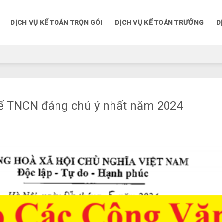
DỊCH VỤ KẾ TOÁN TRỌN GÓI
DỊCH VỤ KẾ TOÁN TRƯỞNG
D
ế TNCN đáng chú ý nhất năm 2024