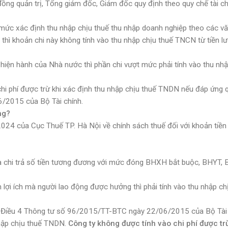
ồng quản trị, Tổng giám đốc, Giám đốc quy định theo quy chế tài ch
 mức xác định thu nhập chịu thuế thu nhập doanh nghiệp theo các v
thì khoản chi này không tính vào thu nhập chịu thuế TNCN từ tiền l
iện hành của Nhà nước thì phần chi vượt mức phải tính vào thu nhậ
chi phí được trừ khi xác định thu nhập chịu thuế TNDN nếu đáp ứng 
6/2015 của Bộ Tài chính.
ng?
 của Cục Thuế TP. Hà Nội về chính sách thuế đối với khoản tiền
a chi trả số tiền tương đương với mức đóng BHXH bắt buộc, BHYT,
n lợi ích mà người lao động được hưởng thì phải tính vào thu nhập ch
ại Điều 4 Thông tư số 96/2015/TT-BTC ngày 22/06/2015 của Bộ Tài
 nhập chịu thuế TNDN.
Công ty không được tính vào chi phí được tr