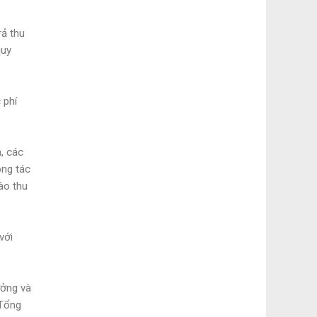
rả thu
quy
 phí
, các
ông tác
ào thu
với
ưởng và
 Tổng