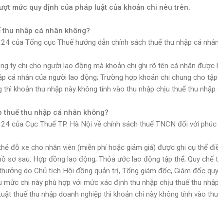
ượt mức quy định của pháp luật của khoản chi nêu trên.
uế thu nhập cá nhân không?
của Tổng cục Thuế hướng dẫn chính sách thuế thu nhập cá nhân 
ng ty chi cho người lao động mà khoản chi ghi rõ tên cá nhân được
nhập cá nhân của người lao động; Trường hợp khoản chi chung cho tập
 thì khoản thu nhập này không tính vào thu nhập chịu thuế thu nhập
ộp thuế thu nhập cá nhân không?
của Cục Thuế TP. Hà Nội về chính sách thuế TNCN đối với phúc 
thẻ đỗ xe cho nhân viên (miễn phí hoặc giảm giá) được ghi cụ thể đi
 sơ sau: Hợp đồng lao động; Thỏa ước lao động tập thể; Quy chế t
 thưởng do Chủ tịch Hội đồng quản trị, Tổng giám đốc, Giám đốc quy
ếu mức chi này phù hợp với mức xác định thu nhập chịu thuế thu nhậ
uật thuế thu nhập doanh nghiệp thì khoản chi này không tính vào th