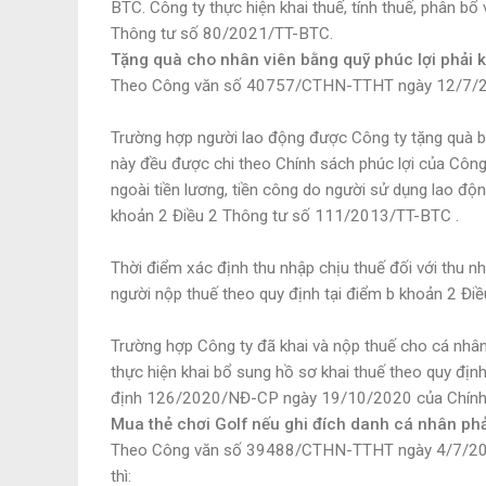
BTC. Công ty thực hiện khai thuế, tính thuế, phân b
Thông tư số 80/2021/TT-BTC.
Tặng quà cho nhân viên bằng quỹ phúc lợi phải 
Theo Công văn số 40757/CTHN-TTHT ngày 12/7/202
Trường hợp người lao động được Công ty tặng quà b
này đều được chi theo Chính sách phúc lợi của Công 
ngoài tiền lương, tiền công do người sử dụng lao độ
khoản 2 Điều 2 Thông tư số 111/2013/TT-BTC .
Thời điểm xác định thu nhập chịu thuế đối với thu nh
người nộp thuế theo quy định tại điểm b khoản 2 Đ
Trường hợp Công ty đã khai và nộp thuế cho cá nhân 
thực hiện khai bổ sung hồ sơ khai thuế theo quy đị
định 126/2020/NĐ-CP ngày 19/10/2020 của Chính
Mua thẻ chơi Golf nếu ghi đích danh cá nhân ph
Theo Công văn số 39488/CTHN-TTHT ngày 4/7/2024
thì: