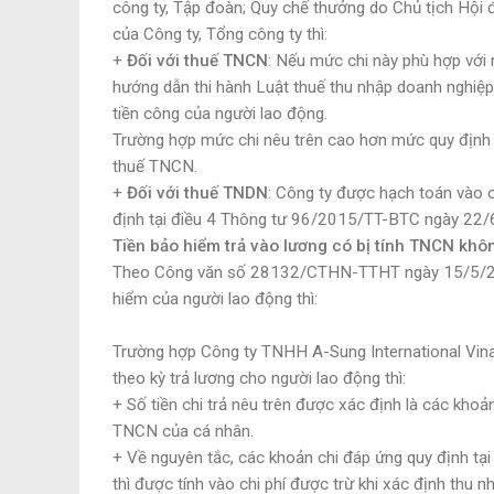
công ty, Tập đoàn; Quy chế thưởng do Chủ tịch Hội đ
của Công ty, Tổng công ty thì:
+
Đối với thuế TNCN
: Nếu mức chi này phù hợp với
hướng dẫn thi hành Luật thuế thu nhập doanh nghiệp 
tiền công của người lao động.
Trường hợp mức chi nêu trên cao hơn mức quy định h
thuế TNCN.
+
Đối với thuế TNDN
: Công ty được hạch toán vào 
định tại điều 4 Thông tư 96/2015/TT-BTC ngày 22/
Tiền bảo hiểm trả vào lương có bị tính TNCN khô
Theo Công văn số 28132/CTHN-TTHT ngày 15/5/2024
hiểm của người lao động thì:
Trường hợp Công ty TNHH A-Sung International Vin
theo kỳ trả lương cho người lao động thì:
+ Số tiền chi trả nêu trên được xác định là các khoả
TNCN của cá nhân.
+ Về nguyên tắc, các khoản chi đáp ứng quy định t
thì được tính vào chi phí được trừ khi xác định thu