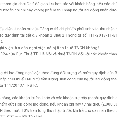
tham gia chơi Golf để giao lưu hợp tác với khách hàng, nếu các ch
hì khoản chi phí này không phải là thu nhập người lao động nhận đư
đại diện là nhân sự của Công ty thì chi phí đó phải tính vào thu nhập 
heo quy định tại tiết đ.3 khoản 2 Điều 2 Thông tư số 111/2013/TT-B
TC.
ỉ việc, trợ cấp nghỉ việc có bị tính thuế TNCN không?
4 của Cục Thuế TP. Hà Nội về thuế TNCN đối với các khoản than
 người lao động nghỉ việc theo đúng đối tượng và mức quy định của 
nhập chịu thuế TNCN từ tiền lương, tiền công của người lao động th
g tư 111/2013/TT-BTC.
n công, các khoản lợi ích khác và các khoản trợ cấp (ngoài quy định
hấm dứt Hợp đồng lao động, nếu khoản chi này từ hai triệu (2.000.0
CN theo mức 10% trên tổng thu nhập trước khi trả cho cá nhân theo 
/TT-BTC của Bộ Tài chính.