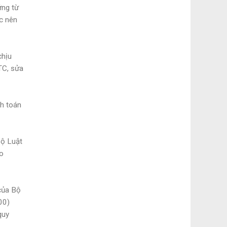
ứng từ
ợc nên
chịu
TC, sửa
h toán
Bộ Luật
eo
 của Bộ
00)
quy