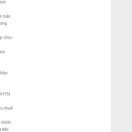
ính
ăn bản
ương
p chịu
quy
 bảo
 BHTN
ịu thuế
 chính
ừ khi