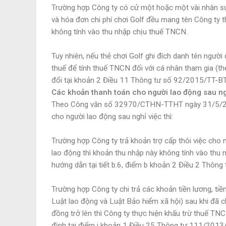
Trường hợp Công ty có cử một hoặc một vài nhân sự 
và hóa đơn chi phí chơi Golf đều mang tên Công ty t
không tính vào thu nhập chịu thuế TNCN.
Tuy nhiên, nếu thẻ chơi Golf ghi đích danh tên người 
thuế để tính thuế TNCN đối với cá nhân tham gia (t
đổi tại khoản 2 Điều 11 Thông tư số 92/2015/TT-B
Các khoản thanh toán cho người lao động sau ngh
Theo Công văn số 32970/CTHN-TTHT ngày 31/5/202
cho người lao động sau nghỉ việc thì:
Trường hợp Công ty trả khoản trợ cấp thôi việc cho
lao động thì khoản thu nhập này không tính vào thu 
hướng dẫn tại tiết b.6, điểm b khoản 2 Điều 2 Thôn
Trường hợp Công ty chi trả các khoản tiền lương, tiề
Luật lao động và Luật Bảo hiểm xã hội) sau khi đã c
đồng trở lên thì Công ty thực hiện khấu trừ thuế TN
định tại điểm i khoản 1 Điều 25 Thông tư 111/2013