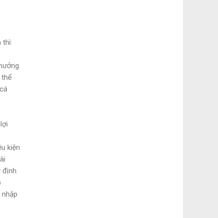
thì:
 hưởng
 thể
 cá
lợi
ều kiện
ài
 định
p
u nhập