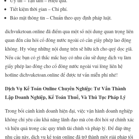
Uy tín – Tận tâm – Hiệu quả.
Tiết kiệm thời gian – Chi phí.
Bảo mật thông tin – Chuẩn theo quy định pháp luật.
dichvuketoan.online đã điểm qua một số nội dung quan trọng liên
quan đến câu hỏi cổ đông nước ngoài có cần giấy phép lao động
không. Hy vông những nội dung trên sẽ hữu ích cho quý dọc giã.
Nếu các bạn có gì thắc mắc hay có nhu cầu sử dụng dịch vụ làm
giấy phép lao đông cho cổ đông nước ngoài vui lòng liên hệ
hotline dichvuketoan.online để được tư vấn miễn phí nhé!
Dịch Vụ Kế Toán Online Chuyên Nghiệp: Tư Vấn Thành
Lập Doanh Nghiệp, Kế Toán Thuế, Và Thủ Tục Pháp Lý
Trong bối cảnh kinh doanh hiện đại, việc vận hành doanh nghiệp
không chỉ yêu cầu khả năng lãnh đạo mà còn đòi hỏi sự chính xác
và hiệu quả trong các quy trình tài chính và pháp lý. Để đáp ứng
nhu cầu này, dịch vụ kế toán online đã trở thành một giải pháp tối