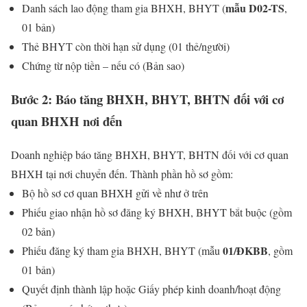
mẫu D02-TS
Danh sách lao động tham gia BHXH, BHYT (
,
01 bản)
Thẻ BHYT còn thời hạn sử dụng (01 thẻ/người)
Chứng từ nộp tiền – nếu có (Bản sao)
Bước 2: Báo tăng BHXH, BHYT, BHTN đối với cơ
quan BHXH nơi đến
Doanh nghiệp báo tăng BHXH, BHYT, BHTN đối với cơ quan
BHXH tại nơi chuyển đến. Thành phần hồ sơ gồm:
Bộ hồ sơ cơ quan BHXH gửi về như ở trên
Phiếu giao nhận hồ sơ đăng ký BHXH, BHYT bắt buộc (gồm
02 bản)
01/ĐKBB
Phiếu đăng ký tham gia BHXH, BHYT (mẫu
, gồm
01 bản)
Quyết định thành lập hoặc Giấy phép kinh doanh/hoạt động