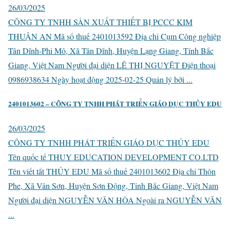
26/03/2025
CÔNG TY TNHH SẢN XUẤT THIẾT BỊ PCCC KIM
THUẬN AN Mã số thuế 2401013592 Địa chỉ Cụm Công nghiệp
Tân Dĩnh-Phi Mô, Xã Tân Dĩnh, Huyện Lạng Giang, Tỉnh Bắc
Giang, Việt Nam Người đại diện LÊ THỊ NGUYỆT Điện thoại
0986938634 Ngày hoạt động 2025-02-25 Quản lý bởi ...
2401013602 – CÔNG TY TNHH PHÁT TRIỂN GIÁO DỤC THỦY EDU
26/03/2025
CÔNG TY TNHH PHÁT TRIỂN GIÁO DỤC THỦY EDU
Tên quốc tế THUY EDUCATION DEVELOPMENT CO.LTD
Tên viết tắt THỦY EDU Mã số thuế 2401013602 Địa chỉ Thôn
Phe, Xã Vân Sơn, Huyện Sơn Động, Tỉnh Bắc Giang, Việt Nam
Người đại diện NGUYỄN VĂN HÒA Ngoài ra NGUYỄN VĂN
...