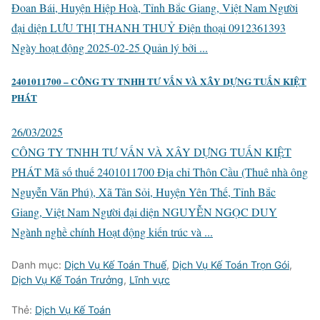
Đoan Bái, Huyện Hiệp Hoà, Tỉnh Bắc Giang, Việt Nam Người
đại diện LƯU THỊ THANH THUỶ Điện thoại 0912361393
Ngày hoạt động 2025-02-25 Quản lý bởi ...
2401011700 – CÔNG TY TNHH TƯ VẤN VÀ XÂY DỰNG TUẤN KIỆT
PHÁT
26/03/2025
CÔNG TY TNHH TƯ VẤN VÀ XÂY DỰNG TUẤN KIỆT
PHÁT Mã số thuế 2401011700 Địa chỉ Thôn Cầu (Thuê nhà ông
Nguyễn Văn Phú), Xã Tân Sỏi, Huyện Yên Thế, Tỉnh Bắc
Giang, Việt Nam Người đại diện NGUYỄN NGỌC DUY
Ngành nghề chính Hoạt động kiến trúc và ...
Danh mục:
Dịch Vụ Kế Toán Thuế
,
Dịch Vụ Kế Toán Trọn Gói
,
Dịch Vụ Kế Toán Trưởng
,
Lĩnh vực
Thẻ:
Dịch Vụ Kế Toán