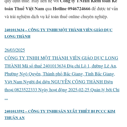
Công ty TNHH Kiểm toán Kế
quy định thuế. Hãy liên hệ với
toán Thuế Việt Nam
Hotline 0946724666
qua
để được tư vấn
và trải nghiệm dịch vụ kế toán thuế online chuyên nghiệp.
2401013634 – CÔNG TY TNHH MỘT THÀNH VIÊN GIÁO DỤC
LONG THÀNH
26/03/2025
CÔNG TY TNHH MỘT THÀNH VIÊN GIÁO DỤC LONG
THÀNH Mã số thuế 2401013634 Địa chỉ Lô 1, đường Lê An,
Phường Ngô Quyền, Thành phố Bắc Giang, Tỉnh Bắc Giang,
Việt Nam Người đại diện NGUYỄN CÔNG THÀNH Điện
thoại 0823522333 Ngày hoạt động 2025-02-25 Quản lý bởi Chi
...
2401013592 – CÔNG TY TNHH SẢN XUẤT THIẾT BỊ PCCC KIM
THUẬN AN