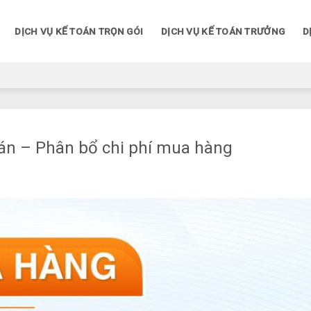
DỊCH VỤ KẾ TOÁN TRỌN GÓI
DỊCH VỤ KẾ TOÁN TRƯỞNG
D
oán – Phân bổ chi phí mua hàng