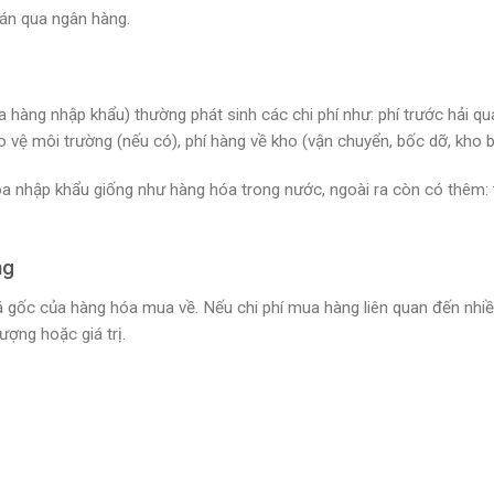
án qua ngân hàng.
 hàng nhập khẩu) thường phát sinh các chi phí như: phí trước hải qua
bảo vệ môi trường (nếu có), phí hàng về kho (vận chuyển, bốc dỡ, kho b
 hóa nhập khẩu giống như hàng hóa trong nước, ngoài ra còn có thêm: 
ng
á gốc của hàng hóa mua về. Nếu chi phí mua hàng liên quan đến nhi
ượng hoặc giá trị.