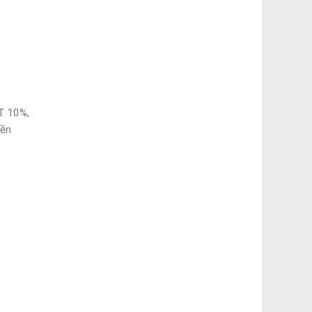
GT 10%,
iền