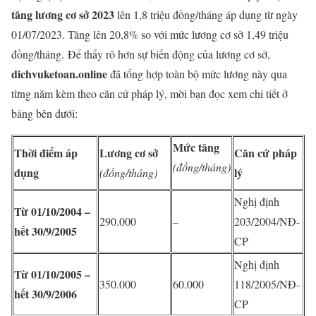
tăng lương cơ sở 2023
lên 1,8 triệu đồng/tháng áp dụng từ ngày
01/07/2023. Tăng lên 20,8% so với mức lương cơ sở 1,49 triệu
đồng/tháng. Để thấy rõ hơn sự biến động của lương cơ sở,
dichvuketoan.online
đã tổng hợp toàn bộ mức lương này qua
từng năm kèm theo căn cứ pháp lý, mời bạn đọc xem chi tiết ở
bảng bên dưới:
Mức tăng
Thời điểm áp
Lương cơ sở
Căn cứ pháp
(đồng/tháng)
dụng
lý
(đồng/tháng)
Nghị định
Từ 01/10/2004 –
290.000
–
203/2004/NĐ-
hết 30/9/2005
CP
Nghị định
Từ 01/10/2005 –
350.000
60.000
118/2005/NĐ-
hết 30/9/2006
CP