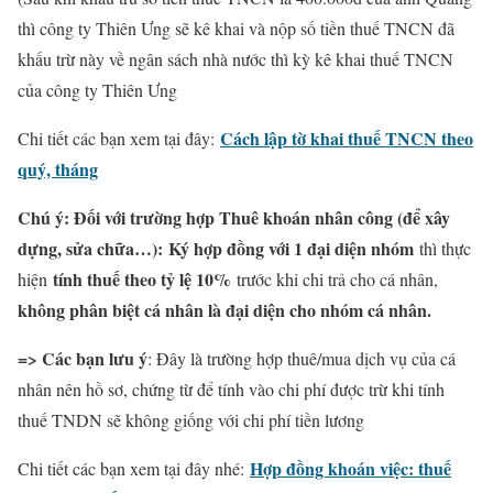
thì công ty Thiên Ưng sẽ kê khai và nộp số tiền thuế TNCN đã
khấu trừ này về ngân sách nhà nước thì kỳ kê khai thuế TNCN
của công ty Thiên Ưng
Cách lập tờ khai thuế TNCN theo
Chi tiết các bạn xem tại đây:
quý, tháng
Chú ý: Đối với trường hợp Thuê khoán nhân công (để xây
dựng, sửa chữa…):
Ký hợp đồng với 1 đại diện nhóm
thì thực
tính thuế theo tỷ lệ 10%
hiện
trước khi chi trả cho cá nhân,
không phân biệt cá nhân là đại diện cho nhóm cá nhân.
=> Các bạn lưu ý
: Đây là trường hợp thuê/mua dịch vụ của cá
nhân nên hồ sơ, chứng từ để tính vào chi phí được trừ khi tính
thuế TNDN sẽ không giống với chi phí tiền lương
Hợp đồng khoán việc: thuế
Chi tiết các bạn xem tại đây nhé: