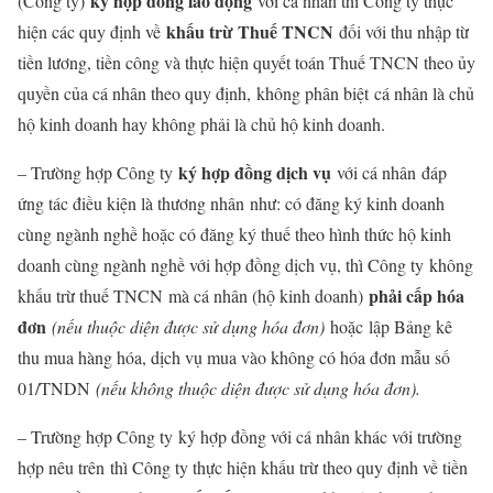
ký hợp đồng lao động
(Công ty)
với cá nhân thì Công ty thực
khấu trừ Thuế TNCN
hiện các quy định về
đối với thu nhập từ
tiền lương, tiền công và thực hiện quyết toán Thuế TNCN theo ủy
quyền của cá nhân theo quy định,
không phân biệt
cá nhân là chủ
hộ kinh doanh hay không phải là chủ hộ kinh doanh.
ký hợp đồng dịch vụ
– Trường hợp Công ty
với cá nhân
đáp
ứng tác điều kiện là thương nhân
như: có đăng ký kinh doanh
cùng ngành nghề hoặc có đăng ký thuế theo hình thức hộ kinh
doanh cùng ngành nghề với hợp đồng dịch vụ, thì Công ty
không
phải cấp hóa
khấu trừ thuế TNCN
mà cá nhân (hộ kinh doanh)
đơn
(nếu thuộc diện được sử dụng hóa đơn)
hoặc
lập Bảng kê
thu mua hàng hóa, dịch vụ mua vào không có hóa đơn mẫu số
01/TNDN
(nếu không thuộc diện được sử dụng hóa đơn).
– Trường hợp Công ty
ký hợp đồng với cá nhân khác với trường
hợp nêu trên
thì Công ty thực hiện khấu trừ theo quy định về tiền