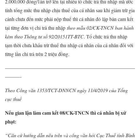
2.000.000 đồng/1ần trở lên
t
ại nhiều tổ chức trả thu nhập
mà ước
tính tổng mức thu nhập chịu thuế của cá nhân sau khi giảm trừ gia
cảnh chưa đến mức phải nộp thuế
thì cá nhân đó
lập bản cam kết
tại từng đơn vị chi trả thu nhập
theo mẫu 02/CK-TNCN ban hành
kèm theo Thông tư số 92/20151TT-BTC
. Tổ chức trả thu nhập
tạm thời chưa khấu trừ thuế thu nhập cá nhân của cá nhân đối với
từng lần chi trả trên 2 triệu đồng.
——————————————————————————
———-
Theo Công văn 1353/TCT-DNNCN ngày 11/4/2019 của Tổng
cục thuế
Nếu gian lận làm cam kết 08/CK-TNCN thì cá nhân bị xử
phạt:
“Căn cứ hướng dẫn nêu trên và công văn hỏi Cục Thuế tỉnh Bình