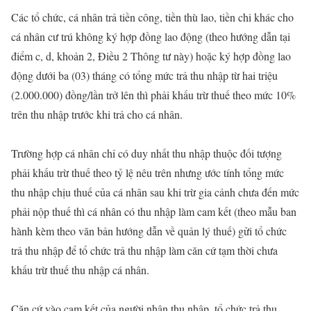
Các tổ chức, cá nhân trả tiền công, tiền thù lao, tiền chi khác cho
cá nhân cư trú không ký hợp đồng lao động (theo hướng dẫn tại
điểm c, d, khoản 2, Điều 2 Thông tư này) hoặc ký hợp đồng lao
động dưới ba (03) tháng có tổng mức trả thu nhập từ hai triệu
(2.000.000) đồng/lần trở lên thì phải khấu trừ thuế theo mức 10%
trên thu nhập trước khi trả cho cá nhân.
Trường hợp cá nhân chỉ có duy nhất thu nhập thuộc đối tượng
phải khấu trừ thuế theo tỷ lệ nêu trên nhưng ước tính tổng mức
thu nhập chịu thuế của cá nhân sau khi trừ gia cảnh chưa đến mức
phải nộp thuế thì cá nhân có thu nhập làm cam kết (theo mẫu ban
hành kèm theo văn bản hướng dẫn về quản lý thuế) gửi tổ chức
trả thu nhập để tổ chức trả thu nhập làm căn cứ tạm thời chưa
khấu trừ thuế thu nhập cá nhân.
Căn cứ vào cam kết của người nhận thu nhập, tổ chức trả thu