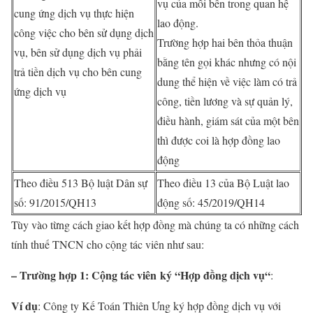
vụ của mỗi bên trong quan hệ
cung ứng dịch vụ thực hiện
lao động.
công việc cho bên sử dụng dịch
Trường hợp hai bên thỏa thuận
vụ, bên sử dụng dịch vụ phải
bằng tên gọi khác nhưng có nội
trả tiền dịch vụ cho bên cung
dung thể hiện về việc làm có trả
ứng dịch vụ
công, tiền lương và sự quản lý,
điều hành, giám sát của một bên
thì được coi là hợp đồng lao
động
Theo điều 513 Bộ luật Dân sự
Theo điều 13 của Bộ Luật lao
số: 91/2015/QH13
động số: 45/2019/QH14
Tùy vào từng cách giao kết hợp đồng mà chúng ta có những cách
tính thuế TNCN cho cộng tác viên như sau:
– Trường hợp 1: Cộng tác viên
ký “
Hợp đồng dịch vụ
“
:
Ví dụ
: Công ty Kế Toán Thiên Ưng ký hợp đồng dịch vụ với