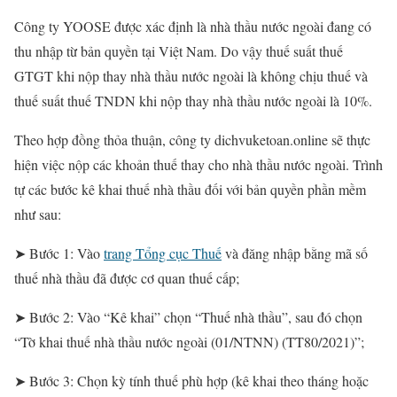
Công ty YOOSE được xác định là nhà thầu nước ngoài đang có
thu nhập từ bản quyền tại Việt Nam. Do vậy thuế suất thuế
GTGT khi nộp thay nhà thầu nước ngoài là không chịu thuế và
thuế suất thuế TNDN khi nộp thay nhà thầu nước ngoài là 10%.
Theo hợp đồng thỏa thuận, công ty dichvuketoan.online sẽ thực
hiện việc nộp các khoản thuế thay cho nhà thầu nước ngoài. Trình
tự các bước kê khai thuế nhà thầu đối với bản quyền phần mềm
như sau:
➤ Bước 1: Vào
trang Tổng cục Thuế
và đăng nhập bằng mã số
thuế nhà thầu đã được cơ quan thuế cấp;
➤ Bước 2: Vào “Kê khai” chọn “Thuế nhà thầu”, sau đó chọn
“Tờ khai thuế nhà thầu nước ngoài (01/NTNN) (TT80/2021)”;
➤ Bước 3: Chọn kỳ tính thuế phù hợp (kê khai theo tháng hoặc