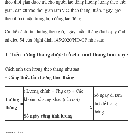
theo thời gian được trả cho người lao động hưởng lương theo thời
gian, căn cứ vào thời gian làm việc theo tháng, tuần, ngày, giờ
theo thỏa thuận trong hợp đồng lao động
Cụ thể cách tính lương theo giờ, ngày, tuần, tháng được quy định
tại điều 54 của Nghị định 145/2020/NĐ-CP như sau:
1. Tiền lương tháng được trả cho một tháng làm việc:
Cách tính tiền lương theo tháng như sau:
– Công thức tính lương theo tháng:
( Lương chính + Phụ cấp + Các
Số ngày đi làm
Lương
khoản bổ sung khác (nếu có))
=
thực tế trong
tháng
—————————
X
tháng
Số ngày công
tính lương
Trong đó: