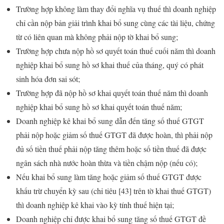
Trường hợp không làm thay đổi nghĩa vụ thuế thì doanh nghiệp
chỉ cần nộp bản giải trình khai bổ sung cùng các tài liệu, chứng
từ có liên quan mà không phải nộp tờ khai bổ sung;
Trường hợp chưa nộp hồ sơ quyết toán thuế cuối năm thì doanh
nghiệp khai bổ sung hồ sơ khai thuế của tháng, quý có phát
sinh hóa đơn sai sót;
Trường hợp đã nộp hồ sơ khai quyết toán thuế năm thì doanh
nghiệp khai bổ sung hồ sơ khai quyết toán thuế năm;
Doanh nghiệp kê khai bổ sung dẫn đến tăng số thuế GTGT
phải nộp hoặc giảm số thuế GTGT đã được hoàn, thì phải nộp
đủ số tiền thuế phải nộp tăng thêm hoặc số tiền thuế đã được
ngân sách nhà nước hoàn thừa và tiền chậm nộp (nếu có);
Nếu khai bổ sung làm tăng hoặc giảm số thuế GTGT được
khấu trừ chuyển kỳ sau (chỉ tiêu [43] trên tờ khai thuế GTGT)
thì doanh nghiệp kê khai vào kỳ tính thuế hiện tại;
Doanh nghiệp chỉ được khai bổ sung tăng số thuế GTGT đề