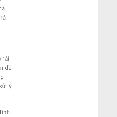
hà
hả
phải
ấn đề
ng
xử lý
tình