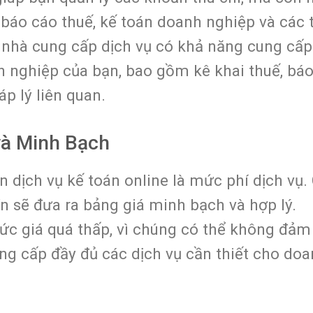
 báo cáo thuế, kế toán doanh nghiệp và các t
 nhà cung cấp dịch vụ có khả năng cung cấp
h nghiệp của bạn, bao gồm kê khai thuế, bá
áp lý liên quan.
và Minh Bạch
n dịch vụ kế toán online là mức phí dịch vụ.
ín sẽ đưa ra bảng giá minh bạch và hợp lý.
ức giá quá thấp, vì chúng có thể không đảm
ng cấp đầy đủ các dịch vụ cần thiết cho do