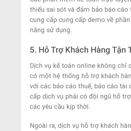
thiểu sai sót và đảm bảo báo cáo 
cung cấp cung cấp demo về phần
năng sử dụng.
5. Hỗ Trợ Khách Hàng Tận
Dịch vụ kế toán online không chỉ
có một hệ thống hỗ trợ khách hàn
với các báo cáo thuế, báo cáo tài
cấp dịch vụ phải có đội ngũ hỗ tr
các yêu cầu kịp thời.
Ngoài ra, dịch vụ hỗ trợ khách hà