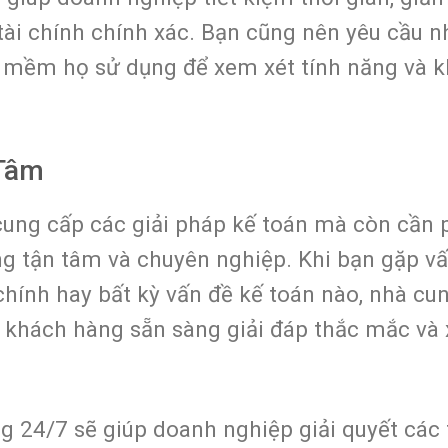
tài chính chính xác. Bạn cũng nên yêu cầu n
 mềm họ sử dụng để xem xét tính năng và k
 Tâm
 cung cấp các giải pháp kế toán mà còn cần 
g tận tâm và chuyên nghiệp. Khi bạn gặp v
 chính hay bất kỳ vấn đề kế toán nào, nhà cu
ợ khách hàng sẵn sàng giải đáp thắc mắc và 
ng 24/7 sẽ giúp doanh nghiệp giải quyết các 