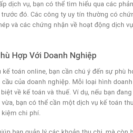
ấp dịch vụ, bạn có thể tìm hiểu qua các phản
 trước đó. Các công ty uy tín thường có chứ
phép và các chứng nhận về hoạt động dịch vụ
 Phù Hợp Với Doanh Nghiệp
 kế toán online, bạn cần chú ý đến sự phù 
u cầu của doanh nghiệp. Mỗi loại hình doanh
biệt về kế toán và thuế. Ví dụ, nếu bạn đang
ừa, bạn có thể cần một dịch vụ kế toán th
 kiệm chi phí.
giúp bạn quản lý các khoản thu chi, mà còn 