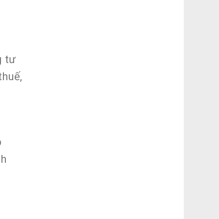
g tư
thuế,
c
p
nh