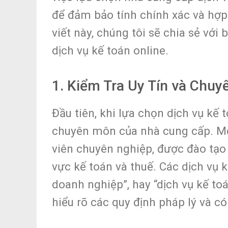
để đảm bảo tính chính xác và hợp
viết này, chúng tôi sẽ chia sẻ với
dịch vụ kế toán online.
1. Kiểm Tra Uy Tín và Chu
Đầu tiên, khi lựa chọn dịch vụ kế 
chuyên môn của nhà cung cấp. Một
viên chuyên nghiệp, được đào tạo
vực kế toán và thuế. Các dịch vụ k
doanh nghiệp”, hay “dịch vụ kế to
hiểu rõ các quy định pháp lý và có