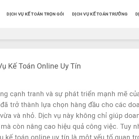
DỊCH VỤ KẾ TOÁN TRỌN GÓI
DỊCH VỤ KẾ TOÁN TRƯỞNG
D
ụ Kế Toán Online Uy Tín
àng cạnh tranh và sự phát triển mạnh mẽ củ
e đã trở thành lựa chọn hàng đầu cho các do
 vừa và nhỏ. Dịch vụ này không chỉ giúp doa
hí mà còn nâng cao hiệu quả công việc. Tuy n
ụ kế toán online uy tín là một yếu tố quan t