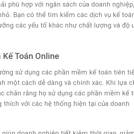
hải phù hợp với ngân sách của doanh nghiệp
 nhỏ. Bạn có thể tìm kiếm các dịch vụ kế toá
ưỡng các yếu tố khác như chất lượng và độ 
 Kế Toán Online
hường sử dụng các phần mềm kế toán tiên tiế
nh một cách dễ dàng và chính xác. Khi lựa 
hắc chắn rằng họ sử dụng các phần mềm kế 
 thích với các hệ thống hiện tại của doanh
giúp doanh nghiệp tiết kiệm thời gian, giả