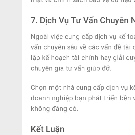
7. Dịch Vụ Tư Vấn Chuyên 
Ngoài việc cung cấp dịch vụ kế to
vấn chuyên sâu về các vấn đề tài 
lập kế hoạch tài chính hay giải q
chuyên gia tư vấn giúp đỡ.
Chọn một nhà cung cấp dịch vụ kế
doanh nghiệp bạn phát triển bền 
không đáng có.
Kết Luận