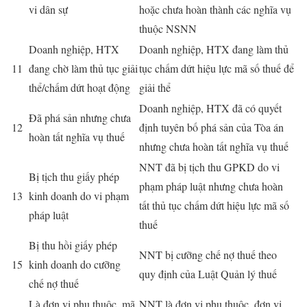
vi dân sự
hoặc chưa hoàn thành các nghĩa vụ
thuộc NSNN
Doanh nghiệp, HTX
Doanh nghiệp, HTX đang làm thủ
11
đang chờ làm thủ tục giải
tục chấm dứt hiệu lực mã số thuế để
thể/chấm dứt hoạt động
giải thể
Doanh nghiệp, HTX đã có quyết
Đã phá sản nhưng chưa
12
định tuyên bố phá sản của Tòa án
hoàn tất nghĩa vụ thuế
nhưng chưa hoàn tất nghĩa vụ thuế
NNT đã bị tịch thu GPKD do vi
Bị tịch thu giấy phép
phạm pháp luật nhưng chưa hoàn
13
kinh doanh do vi phạm
tất thủ tục chấm dứt hiệu lực mã số
pháp luật
thuế
Bị thu hồi giấy phép
NNT bị cưỡng chế nợ thuế theo
15
kinh doanh do cưỡng
quy định của Luật Quản lý thuế
chế nợ thuế
Là đơn vị phụ thuộc, mã
NNT là đơn vị phụ thuộc, đơn vị