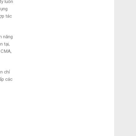
ty luôn
dụng
ợp tác
án năng
 tại,
n CMA,
n chỉ
cấp các