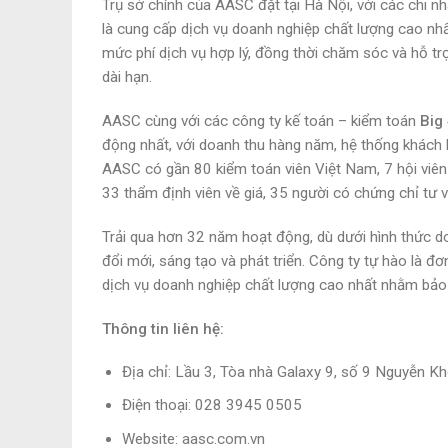
Trụ sở chính của AASC đặt tại Hà Nội, với các chi n
là cung cấp dịch vụ doanh nghiệp chất lượng cao nh
mức phí dịch vụ hợp lý, đồng thời chăm sóc và hỗ tr
dài hạn.
AASC cùng với các công ty kế toán – kiểm toán
Big
động nhất, với doanh thu hàng năm, hệ thống khách h
AASC có gần 80 kiểm toán viên Việt Nam, 7 hội viên 
33 thẩm định viên về giá, 35 người có chứng chỉ tư v
Trải qua hơn 32 năm hoạt động, dù dưới hình thức d
đổi mới, sáng tạo và phát triển. Công ty tự hào là đ
dịch vụ doanh nghiệp chất lượng cao nhất nhằm bảo 
Thông tin liên hệ:
Địa chỉ: Lầu 3, Tòa nhà Galaxy 9, số 9 Nguyễn K
Điện thoại: 028 3945 0505
Website: aasc.com.vn