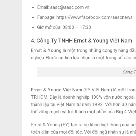
Email: aasc@aasc.com.vn
Fanpage: https://www.facebook.com/aascnews
Giờ mở cửa: 08:00 – 17:30
4. Công Ty TNHH Ernst & Young Việt Nam
Ernst & Young
là một trong những công ty hàng đầu 
nghiệp. Được ưu tiên lựa chọn là một trong số các 
Công T
Ernst & Young Việt Nam
(EY Việt Nam) là một trong
TP.HCM. Đây là doanh nghiệp 100% vốn nước ngoài đ
thành lập tại Việt Nam từ năm 1992. Với hơn 30 năm
thế vững mạnh và trở thành một phần của
Big 4 Vi
Ernst & Young (EY) tạo ra sự khác biệt thông qua sự
toàn diện của mọi đối tác. Với đội ngũ nhân sự là n