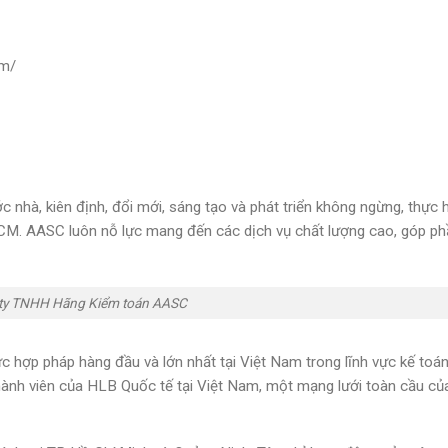
am/
c nhà, kiên định, đổi mới, sáng tạo và phát triển không ngừng, thực 
CM. AASC luôn nỗ lực mang đến các dịch vụ chất lượng cao, góp ph
ty TNHH Hãng Kiểm toán AASC
hức hợp pháp hàng đầu và lớn nhất tại Việt Nam trong lĩnh vực kế toá
 thành viên của HLB Quốc tế tại Việt Nam, một mạng lưới toàn cầu củ