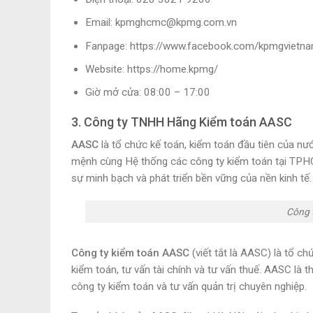
Email: kpmghcmc@kpmg.com.vn
Fanpage: https://www.facebook.com/kpmgvietn
Website: https://home.kpmg/
Giờ mở cửa: 08:00 – 17:00
3. Công ty TNHH Hãng Kiểm toán AASC
AASC
là tổ chức kế toán, kiểm toán đầu tiên của nướ
mệnh cùng Hệ thống các công ty kiểm toán tại TPH
sự minh bạch và phát triển bền vững của nền kinh tế.
Công 
Công ty kiểm toán AASC
(viết tắt là AASC) là tổ c
kiểm toán, tư vấn tài chính và tư vấn thuế. AASC là
công ty kiểm toán và tư vấn quản trị chuyên nghiệp.