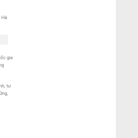
i Hà
ốc gia
ng
nh, tư
ững,