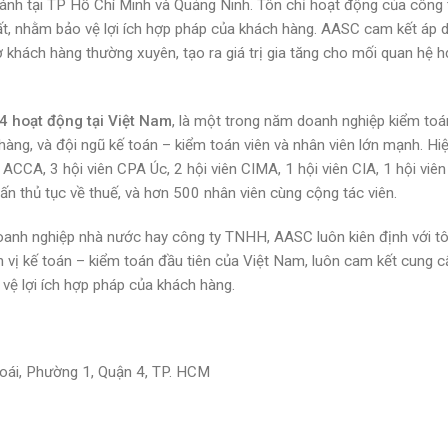
hánh tại TP Hồ Chí Minh và Quảng Ninh. Tôn chỉ hoạt động của công 
ất, nhằm bảo vệ lợi ích hợp pháp của khách hàng. AASC cam kết áp 
ợ khách hàng thường xuyên, tạo ra giá trị gia tăng cho mối quan hệ h
 4 hoạt động tại Việt Nam
, là một trong năm doanh nghiệp kiểm to
àng, và đội ngũ kế toán – kiểm toán viên và nhân viên lớn mạnh. Hiện
ACCA, 3 hội viên CPA Úc, 2 hội viên CIMA, 1 hội viên CIA, 1 hội viê
ấn thủ tục về thuế, và hơn 500 nhân viên cùng cộng tác viên.
oanh nghiệp nhà nước hay công ty TNHH, AASC luôn kiên định với tô
ơn vị kế toán – kiểm toán đầu tiên của Việt Nam, luôn cam kết cung 
vệ lợi ích hợp pháp của khách hàng.
hoái, Phường 1, Quận 4, TP. HCM