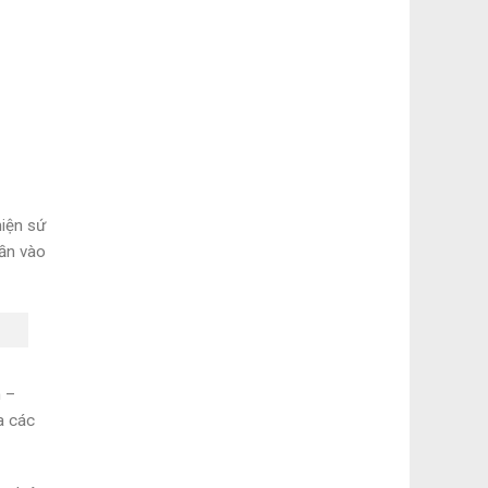
hiện sứ
ần vào
n –
a các