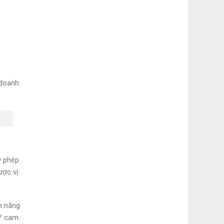
 doanh
y phép
ược vị
m năng
EY cam