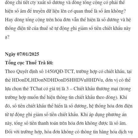
dòng chi tiết cty xuất số dương và dòng tổng cộng có phải thể
hiện số âm để truyền dữ liệu lên cơ quan thuế là số âm không?
Hay dòng tổng cộng trên hóa đơn vẫn thể hiện là số dương và hệ
thống điện tử của thuế sẽ tự động ghi giảm số tiền chiết khấu này
ạ?
Ngày 07/01/2025
Tổng cục Thuế Trả lời:
Theo Quyết định số 1450/QĐ-TCT, trường hợp có chiết khấu, tại
thẻ HDonDLHDonNDHDonDSHHDVuHHDVu, đơn vị có thể
lựa chọn thẻ TChat có giá trị là 3 – Chiết khấu thương mại (trong
trường hợp muốn thể hiện thông tin chiết khấu theo dòng). Khi
đó, số tiền chiết khấu thể hiển là số dương, hệ thống hóa đơn điện
tử tự động ghi giảm số tiền chiết khấu. Khi áp dụng phương án
này, tổng số tiền thanh toán trên hóa đơn không được là số âm.
Đối với trường hợp, hóa đơn không có thông tin hàng hóa dịch vụ