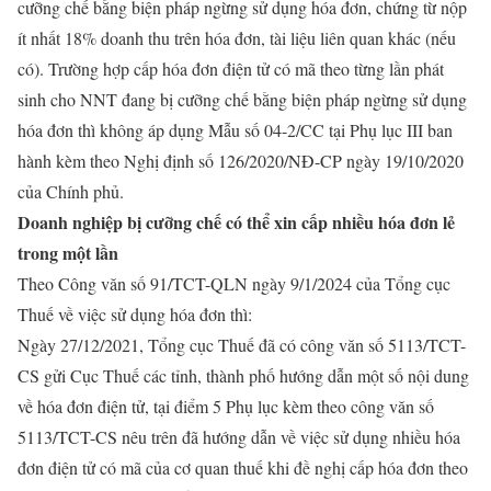
cưỡng chế bằng biện pháp ngừng sử dụng hóa đơn, chứng từ nộp
ít nhất 18% doanh thu trên hóa đơn, tài liệu liên quan khác (nếu
có). Trường hợp cấp hóa đơn điện tử có mã theo từng lần phát
sinh cho NNT đang bị cưỡng chế bằng biện pháp ngừng sử dụng
hóa đơn thì không áp dụng Mẫu số 04-2/CC tại Phụ lục III ban
hành kèm theo Nghị định số 126/2020/NĐ-CP ngày 19/10/2020
của Chính phủ.
Doanh nghiệp bị cưỡng chế có thể xin cấp nhiều hóa đơn lẻ
trong một lần
Theo Công văn số 91/TCT-QLN ngày 9/1/2024 của Tổng cục
Thuế về việc sử dụng hóa đơn thì:
Ngày 27/12/2021, Tổng cục Thuế đã có công văn số 5113/TCT-
CS gửi Cục Thuế các tỉnh, thành phố hướng dẫn một số nội dung
về hóa đơn điện tử, tại điểm 5 Phụ lục kèm theo công văn số
5113/TCT-CS nêu trên đã hướng dẫn về việc sử dụng nhiều hóa
đơn điện tử có mã của cơ quan thuế khi đề nghị cấp hóa đơn theo