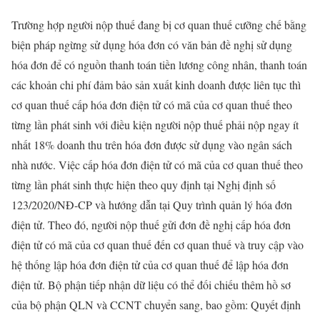
Trường hợp người nộp thuế đang bị cơ quan thuế cưỡng chế bằng
biện pháp ngừng sử dụng hóa đơn có văn bản đề nghị sử dụng
hóa đơn để có nguồn thanh toán tiền lương công nhân, thanh toán
các khoản chi phí đảm bảo sản xuất kinh doanh được liên tục thì
cơ quan thuế cấp hóa đơn điện tử có mã của cơ quan thuế theo
từng lần phát sinh với điều kiện người nộp thuế phải nộp ngay ít
nhất 18% doanh thu trên hóa đơn được sử dụng vào ngân sách
nhà nước. Việc cấp hóa đơn điện tử có mã của cơ quan thuế theo
từng lần phát sinh thực hiện theo quy định tại Nghị định số
123/2020/NĐ-CP và hướng dẫn tại Quy trình quản lý hóa đơn
điện tử. Theo đó, người nộp thuế gửi đơn đề nghị cấp hóa đơn
điện tử có mã của cơ quan thuế đến cơ quan thuế và truy cập vào
hệ thống lập hóa đơn điện tử của cơ quan thuế để lập hóa đơn
điện tử. Bộ phận tiếp nhận dữ liệu có thể đối chiếu thêm hồ sơ
của bộ phận QLN và CCNT chuyển sang, bao gồm: Quyết định