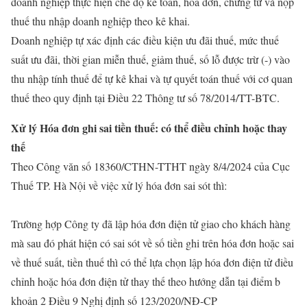
doanh nghiệp thực hiện chế độ kế toán, hóa đơn, chứng từ và nộp
thuế thu nhập doanh nghiệp theo kê khai.
Doanh nghiệp tự xác định các điều kiện ưu đãi thuế, mức thuế
suất ưu đãi, thời gian miễn thuế, giảm thuế, số lỗ được trừ (-) vào
thu nhập tính thuế để tự kê khai và tự quyết toán thuế với cơ quan
thuế theo quy định tại Điều 22 Thông tư số 78/2014/TT-BTC.
Xử lý Hóa đơn ghi sai tiền thuế: có thể điều chỉnh hoặc thay
thế
Theo Công văn số 18360/CTHN-TTHT ngày 8/4/2024 của Cục
Thuế TP. Hà Nội về việc xử lý hóa đơn sai sót thì:
Trường hợp Công ty đã lập hóa đơn điện tử giao cho khách hàng
mà sau đó phát hiện có sai sót về số tiền ghi trên hóa đơn hoặc sai
về thuế suất, tiền thuế thì có thể lựa chọn lập hóa đơn điện tử điều
chỉnh hoặc hóa đơn điện tử thay thế theo hướng dẫn tại điểm b
khoản 2 Điều 9 Nghị định số 123/2020/NĐ-CP