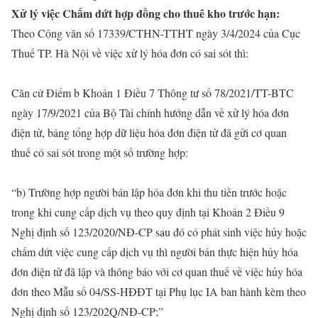
Xử lý việc Chấm dứt hợp đồng cho thuê kho trước hạn:
Theo Công văn số 17339/CTHN-TTHT ngày 3/4/2024 của Cục
Thuế TP. Hà Nội về việc xử lý hóa đơn có sai sót thì:
Căn cứ Điểm b Khoản 1 Điều 7 Thông tư số 78/2021/TT-BTC
ngày 17/9/2021 của Bộ Tài chính hướng dẫn về xử lý hóa đơn
điện tử, bảng tổng hợp dữ liệu hóa đơn điện tử đã gửi cơ quan
thuế có sai sót trong một số trường hợp:
“b) Trường hợp người bán lập hóa đơn khi thu tiền trước hoặc
trong khi cung cấp dịch vụ theo quy định tại Khoản 2 Điều 9
Nghị định số 123/2020/NĐ-CP sau đó có phát sinh việc hủy hoặc
chấm dứt việc cung cấp dịch vụ thì người bản thực hiện hủy hóa
đơn điện tử đã lập và thông báo với cơ quan thuế về việc hủy hóa
đơn theo Mẫu số 04/SS-HĐĐT tại Phụ lục IA ban hành kèm theo
Nghị định số 123/202Q/NĐ-CP;”