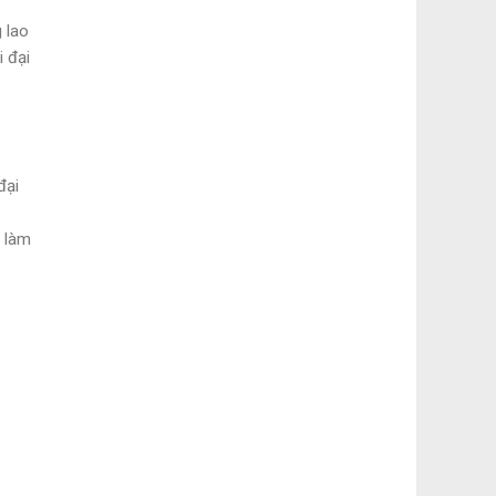
 lao
 đại
đại
i làm