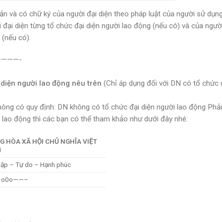
 bản và có chữ ký của người đại diện theo pháp luật của người sử dụng
đại diện từng tổ chức đại diện người lao động (nếu có) và của người
 (nếu có).
———-
 diện người lao động nêu trên
(
Chỉ áp dụng đối với DN có tổ chức 
hông có quy định
: DN không có tổ chức đại diện người lao động Phả
lao động thì các bạn có thể t
ham khảo như dưới đây nhé:
G HÒA XÃ HỘI CHỦ NGHĨA VIỆT
M
lập – Tự do – Hạnh phúc
o0o——–