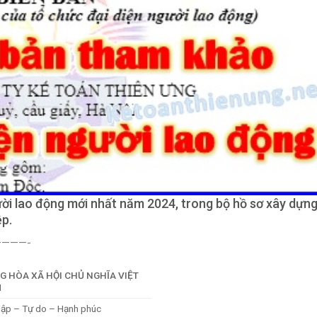
gười lao động mới nhất năm 2024, trong bộ hồ sơ xây dựn
ệp.
———-
G HÒA XÃ HỘI CHỦ NGHĨA VIỆT
M
lập – Tự do – Hạnh phúc