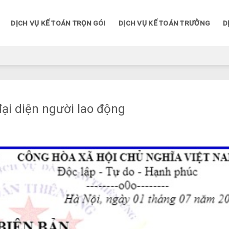
DỊCH VỤ KẾ TOÁN TRỌN GÓI
DỊCH VỤ KẾ TOÁN TRƯỞNG
D
đại diện người lao động