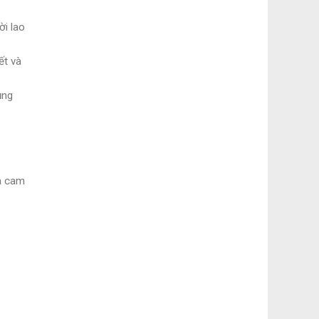
i lao
ết và
ụng
à cam