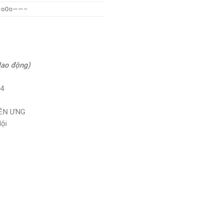
o0o——–
lao động)
24
HIÊN ƯNG
Nội