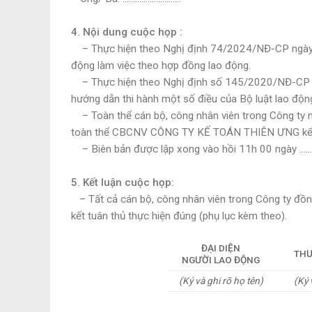
4. Nội dung cuộc họp :
– Thực hiện theo Nghị định 74/2024/NĐ-CP ngày 30
động làm việc theo hợp đồng lao động.
– Thực hiện theo Nghị định số 145/2020/NĐ-CP ba
hướng dẫn thi hành một số điều của Bộ luật lao động
– Toàn thể cán bộ, công nhân viên trong Công ty nh
toàn thể CBCNV CÔNG TY KẾ TOÁN THIÊN ƯNG kể
– Biên bản được lập xong vào hồi 11h 00 ngày ……
5. Kết luận cuộc họp:
– Tất cả cán bộ, công nhân viên trong Công ty đồn
kết tuân thủ thực hiện đúng (phụ lục kèm theo).
ĐẠI DIỆN
THƯ
NGƯỜI LAO ĐỘNG
(Ký và ghi rõ họ tên)
(Ký 