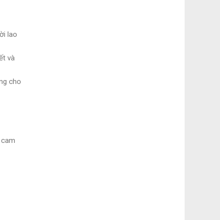
i lao
ết và
ụng cho
à cam