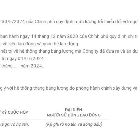
/6/2024 của Chính phủ quy định mức lương tối thiểu đối với ngườ
n hành ngày 14 tháng 12 năm 2020 của Chính phủ quy định chi ti
 về kiện lao động và quan hệ lao động.
ất trí về hệ thống thang bảng lương mà Công ty đã đưa ra và áp d
 từ ngày 01/07/2024.
 tháng …… năm 2024.
g ý với hệ thống thang bảng lương do phòng hành chính xây dựng v
ĐẠI DIỆN
 KÝ CUỘC HỌP
NGƯỜI SỬ DỤNG LAO ĐỘNG
và ghi rõ họ tên)
(Ký, ghi rõ họ tên và đóng dấu)