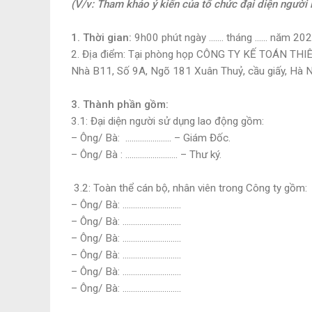
(V/v: Tham khảo ý kiến của tổ chức đại diện người 
1. Thời gian:
9h00 phút ngày ……. tháng …… năm 20
2. Địa điểm: Tại phòng họp CÔNG TY KẾ TOÁN T
Nhà B11, Số 9A, Ngõ 181 Xuân Thuỷ, cầu giấy, Hà 
3. Thành phần gồm:
3.1: Đại diện người sử dụng lao động gồm:
– Ông/ Bà: …………………. – Giám Đốc.
– Ông/ Bà : ……………………. – Thư ký.
3.2: Toàn thể cán bộ, nhân viên trong Công ty gồm:
– Ông/ Bà: ……………………….
– Ông/ Bà: ……………………….
– Ông/ Bà: ……………………….
– Ông/ Bà: ……………………….
– Ông/ Bà: ……………………….
– Ông/ Bà: ……………………….