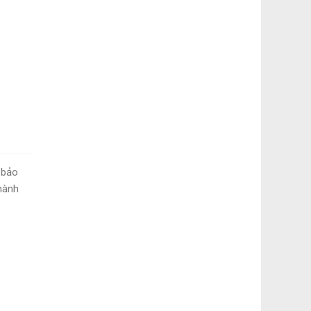
 bảo
 hành