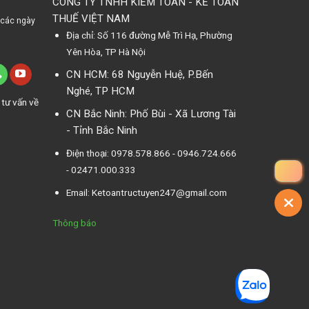
CÔNG TY TNHH KIỂM TOÁN - KẾ TOÁN
THUẾ VIỆT NAM
 các ngày
Địa chỉ: Số 116 đường Mễ Trì Hạ, Phường
Yên Hòa, TP Hà Nội
CN HCM: 68 Nguyễn Huệ, P.Bến
Nghé, TP HCM
 tư vấn về
CN Bắc Ninh: Phố Bùi - Xã Lương Tài
- Tỉnh Bắc Ninh
Điện thoại: 0978.578.866 - 0946.724.666
- 02471.000.333
Email: Ketoantructuyen247@gmail.com
Thông báo