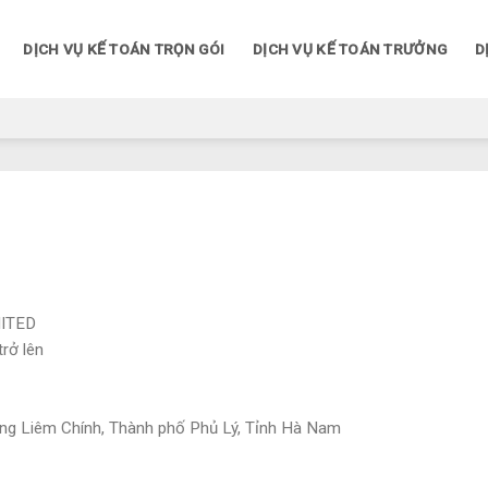
DỊCH VỤ KẾ TOÁN TRỌN GÓI
DỊCH VỤ KẾ TOÁN TRƯỞNG
D
MITED
rở lên
ờng Liêm Chính, Thành phố Phủ Lý, Tỉnh Hà Nam