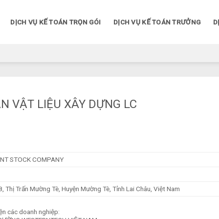
DỊCH VỤ KẾ TOÁN TRỌN GÓI
DỊCH VỤ KẾ TOÁN TRƯỞNG
D
N VẬT LIỆU XÂY DỰNG LC
OINT STOCK COMPANY
, Thị Trấn Mường Tè, Huyện Mường Tè, Tỉnh Lai Châu, Việt Nam
ện các doanh nghiệp: