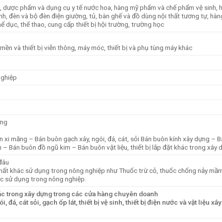
iả da, dược phẩm và dụng cụ y tế nước hoa, hàng mỹ phẩm và chế phẩm vệ sinh, 
lạnh, đèn và bộ đèn điện giường, tủ, bàn ghế và đồ dùng nội thất tương tự, hàn
ể dục, thể thao, cung cấp thiết bị hội trường, trường học
ần mền và thiết bị viễn thông, máy móc, thiết bị và phụ tùng máy khác
nghiệp
ựng
n xi măng – Bán buôn gạch xây, ngói, đá, cát, sỏi Bán buôn kính xây dựng – 
nh – Bán buôn đồ ngũ kim – Bán buôn vật liệu, thiết bị lắp đặt khác trong xây
đâu
 chất khác sử dụng trong nông nghiệp như Thuốc trừ cỏ, thuốc chống nảy mầ
ác sử dụng trong nông nghiệp.
 khác trong xây dựng trong các cửa hàng chuyên doanh
i, đá, cát sỏi, gạch ốp lát, thiết bị vệ sinh, thiết bị điện nước và vật liệu xâ