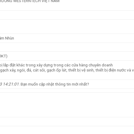
TRƯỜNG WESTERNTECH VIỆT NAM
Nậm Nhùn
ĐKT)
t bị lắp đặt khác trong xây dựng trong các cửa hàng chuyên doanh
gạch xây, ngói, đá, cát sỏi, gạch ốp lát, thiết bị vệ sinh, thiết bị điện nước và v
3 14:21:01
. Bạn muốn cập nhật thông tin mới nhất?