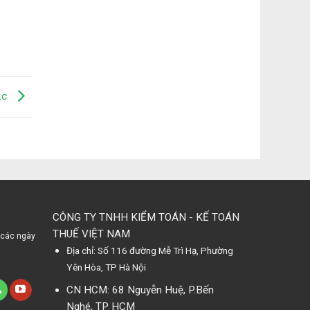
Lc
CÔNG TY TNHH KIỂM TOÁN - KẾ TOÁN
THUẾ VIỆT NAM
 các ngày
Địa chỉ: Số 116 đường Mễ Trì Hạ, Phường
Yên Hòa, TP Hà Nội
CN HCM: 68 Nguyễn Huệ, P.Bến
Nghé, TP HCM