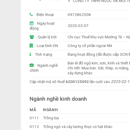
CÔNG TY TNHH NƯỚC VÀ MÔI 
Điện thoại
0972862508
Ngày hoạt
2025-02-07
động
Quản lý bởi
Chi cục Thuế khu vực Mường Tè – 
Loại hình DN
Công ty cổ phần ngoài NN
Tình trạng
Đang hoạt động (đã được cấp GCN 
Bán lẻ đồ ngũ kim, sơn, kính và thiế
Ngành nghề
Chi tiết: Mua bán: Sắt, thép, xi măng, 
chính
xây dựng khác
Cập nhật mã số thuế
6200125092
lần cuối vào
2025-02-1
Ngành nghề kinh doanh
MÃ
NGÀNH
0111
Trồng lúa
0112
Trồng ngô và cây lương thực có hạt khác