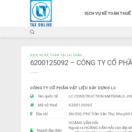
Skip
to
DỊCH VỤ KẾ TOÁN THUẾ
content
DỊCH VỤ KẾ TOÁN TẠI LAI CHÂU
6200125092 – CÔNG TY CỔ PHẦ
CÔNG TY CỔ PHẦN VẬT LIỆU XÂY DỰNG LC
Tên quốc tế
LC CONSTRUCTION MATERIALS J
Mã số thuế
6200125092
Địa chỉ
SN 050, Phố Trần Văn Thọ, Khu phố 8
HOÀNG VĂN HẢI
Ngoài ra HOÀNG VĂN HẢI còn đại di
Người đại diện