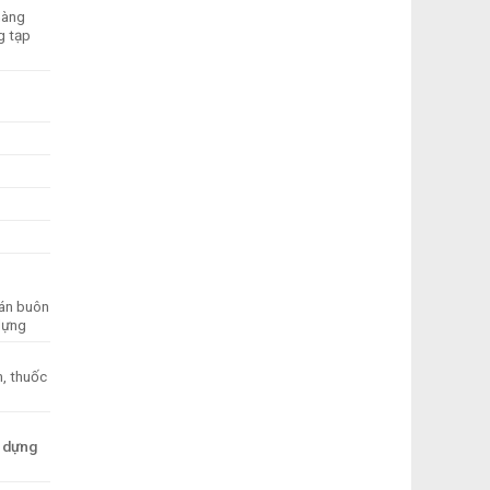
hàng
g tạp
Bán buôn
 dựng
m, thuốc
y dựng