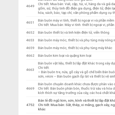
Chi tiết: Mua bán: Vali, cặp, túi, ví, hàng da và g
4649
gốm, sứ, thủy tinh đồ điện gia dụng, điện tử, điện 
hóa, sách, báo, tạp chí, văn phòng phẩm dụng cụ th
Bán buôn máy vi tính, thiết bị ngoại vi và phần mềm
4651
Chi tiết: Mua bán: Máy vi tính. thiết bị ngoại vi, ph
4652
Bán buôn thiết bị và linh kiện điện tử, viễn thông
4653
Bán buôn máy móc, thiết bị và phụ tùng máy nông 
4659
Bán buôn máy móc, thiết bị và phụ tùng máy khác
4662
Bán buôn kim loại và quặng kim loại
Bán buôn vật liệu, thiết bị lắp đặt khác trong xây d
Chi tiết:
4663
– Bán buôn tre, nứa, gỗ cây và gỗ chế biến Bán buô
sơn, vécni – Bán buôn gạch ốp lát và thiết bị vệ si
Bán buôn chuyên doanh khác chưa được phân vào 
4669
Chi tiết: Bán buôn phân bón, thuốc trừ sâu và hóa
kích thích sự tăng trưởng của cây, các hoá chất kh
Bán lẻ đồ ngũ kim, sơn, kính và thiết bị lắp đặt
4752
Chi tiết: Mua bán: Sắt, thép, xi măng, gạch xây, ngó
khác