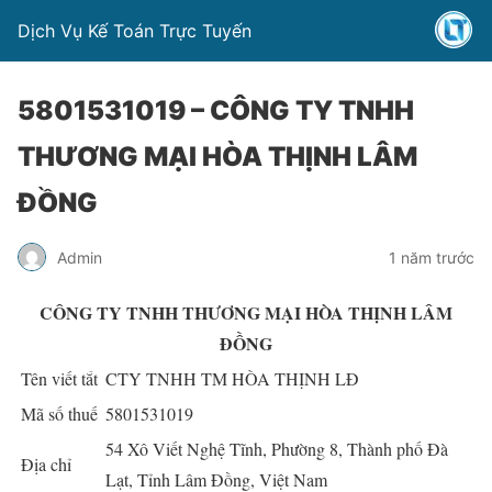
Dịch Vụ Kế Toán Trực Tuyến
5801531019 – CÔNG TY TNHH
THƯƠNG MẠI HÒA THỊNH LÂM
ĐỒNG
Admin
1 năm trước
CÔNG TY TNHH THƯƠNG MẠI HÒA THỊNH LÂM
ĐỒNG
Tên viết tắt
CTY TNHH TM HÒA THỊNH LĐ
Mã số thuế
5801531019
54 Xô Viết Nghệ Tĩnh, Phường 8, Thành phố Đà
Địa chỉ
Lạt, Tỉnh Lâm Đồng, Việt Nam