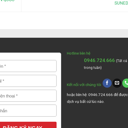
SUNE
Hotline liên hệ
0946.724.666
(Tất cả
trong tuần)
Kết nối với chúng tôi
hoặc liên hệ: 0946.724.666 để được
dịch vụ bất cứ lúc nào.