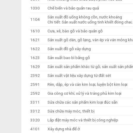
1030
Chế biến và bảo quản rau quả
Sản xuất đồ uống không cồn, nước khoáng
1104
Chi tiết: Sản xuất nước uống tinh khiết đóng chai;
1610
Cưa, xẻ, bào gỗ và bảo quản gỗ
1621
Sản xuất gỗ dán, gỗ lạng, ván ép và ván mỏng kh
1622
Sản xuất đồ gỗ xây dựng
1623
Sản xuất bao bì bằng gỗ
1629
Sản xuất sản phẩm khác từ gỗ; sản xuất sản phẩm t
2392
Sản xuất vật liệu xây dựng từ đất sét
2591
Rèn, dập, ép và cán kim loại; luyện bột kim loại
2592
Gia công cơ khí; xử lý và tráng phủ kim loại
3311
Sửa chữa các sản phẩm kim loại đúc sẵn
3312
Sửa chữa máy móc, thiết bị
3320
Lắp đặt máy móc và thiết bị công nghiệp
4101
Xây dựng nhà để ở