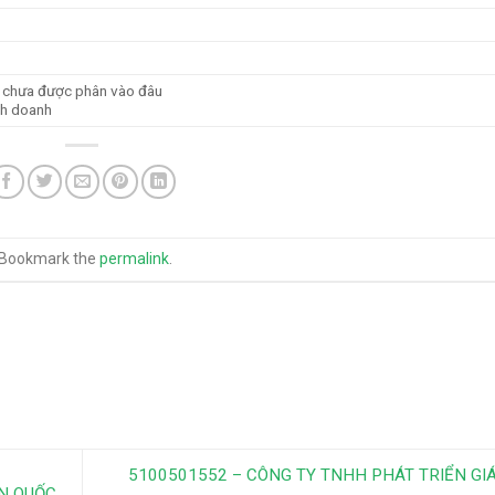
i chưa được phân vào đâu
nh doanh
 Bookmark the
permalink
.
5100501552 – CÔNG TY TNHH PHÁT TRIỂN GI
N QUỐC