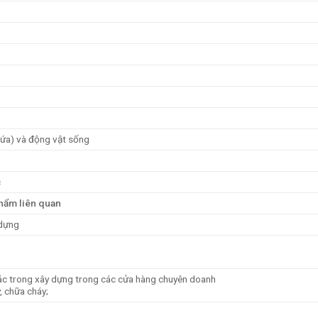
 nứa) và động vật sống
c
phẩm liên quan
 dựng
 khác trong xây dựng trong các cửa hàng chuyên doanh
y, chữa cháy;