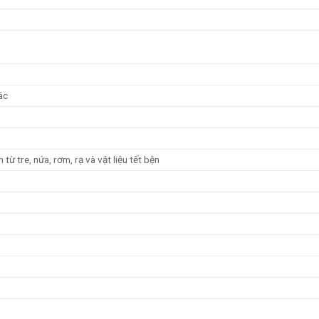
ác
ừ tre, nứa, rơm, rạ và vật liệu tết bện