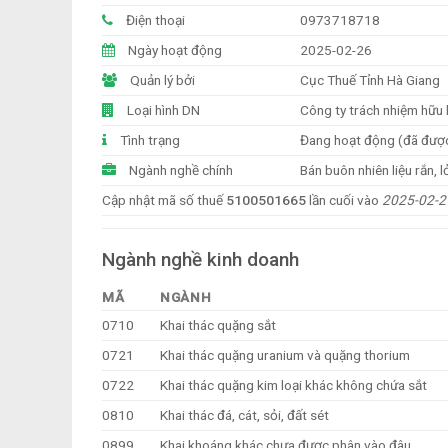
Điện thoại
0973718718
Ngày hoạt động
2025-02-26
Quản lý bởi
Cục Thuế Tỉnh Hà Giang
Loại hình DN
Công ty trách nhiệm hữu
Tình trạng
Đang hoạt động (đã đượ
Ngành nghề chính
Bán buôn nhiên liệu rắn, 
Cập nhật mã số thuế
5100501665
lần cuối vào
2025-02-2
Ngành nghề kinh doanh
MÃ
NGÀNH
0710
Khai thác quặng sắt
0721
Khai thác quặng uranium và quặng thorium
0722
Khai thác quặng kim loại khác không chứa sắt
0810
Khai thác đá, cát, sỏi, đất sét
0899
Khai khoáng khác chưa được phân vào đâu