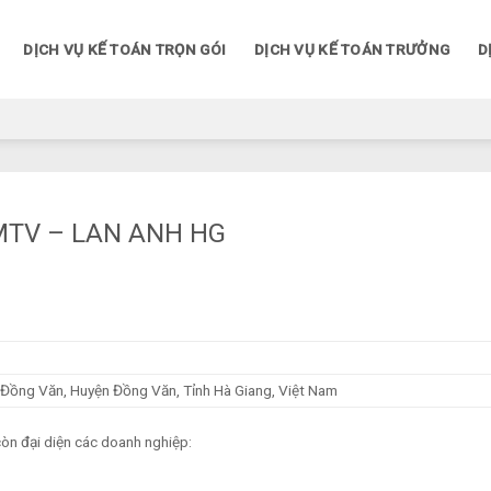
DỊCH VỤ KẾ TOÁN TRỌN GÓI
DỊCH VỤ KẾ TOÁN TRƯỞNG
D
MTV – LAN ANH HG
n Đồng Văn, Huyện Đồng Văn, Tỉnh Hà Giang, Việt Nam
n đại diện các doanh nghiệp: