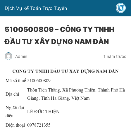
Dịch Vụ Kế Toán Trực Tuyến
5100500809 – CÔNG TY TNHH
ĐẦU TƯ XÂY DỰNG NAM ĐÀN
Admin
1 năm trước
CÔNG TY TNHH ĐẦU TƯ XÂY DỰNG NAM ĐÀN
Mã số thuế
5100500809
Thôn Tiến Thắng, Xã Phương Thiện, Thành Phố Hà
Địa chỉ
Giang, Tỉnh Hà Giang, Việt Nam
Người đại
LÊ ĐỨC THIỆN
diện
Điện thoại
0978721355