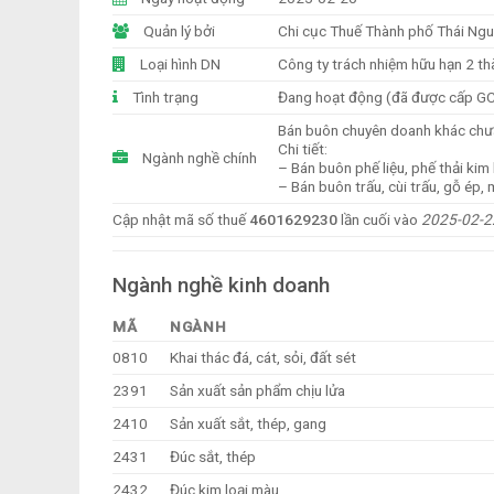
Quản lý bởi
Chi cục Thuế Thành phố Thái Ng
Loại hình DN
Công ty trách nhiệm hữu hạn 2 th
Tình trạng
Đang hoạt động (đã được cấp G
Bán buôn chuyên doanh khác chư
Chi tiết:
Ngành nghề chính
– Bán buôn phế liệu, phế thải kim l
– Bán buôn trấu, cùi trấu, gỗ ép,
Cập nhật mã số thuế
4601629230
lần cuối vào
2025-02-2
Ngành nghề kinh doanh
MÃ
NGÀNH
0810
Khai thác đá, cát, sỏi, đất sét
2391
Sản xuất sản phẩm chịu lửa
2410
Sản xuất sắt, thép, gang
2431
Đúc sắt, thép
2432
Đúc kim loại màu