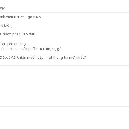
uyên
ành viên trở lên ngoài NN
CN ĐKT)
a được phân vào đâu
oại, phi kim loại;
 mùn cưa, các sản phẩm từ rơm, rạ, gỗ;
2 07:54:01
. Bạn muốn cập nhật thông tin mới nhất?