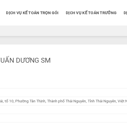
DỊCH VỤ KẾ TOÁN TRỌN GÓI
DỊCH VỤ KẾ TOÁN TRƯỞNG
D
 TUẤN DƯƠNG SM
i, tổ 10, Phường Tân Thịnh, Thành phố Thái Nguyên, Tỉnh Thái Nguyên, Việt