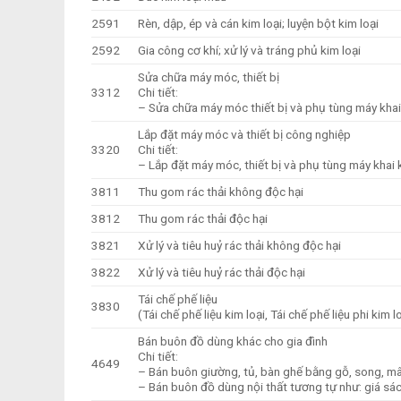
2591
Rèn, dập, ép và cán kim loại; luyện bột kim loại
2592
Gia công cơ khí; xử lý và tráng phủ kim loại
Sửa chữa máy móc, thiết bị
3312
Chi tiết:
– Sửa chữa máy móc thiết bị và phụ tùng máy khai
Lắp đặt máy móc và thiết bị công nghiệp
3320
Chi tiết:
– Lắp đặt máy móc, thiết bị và phụ tùng máy khai
3811
Thu gom rác thải không độc hại
3812
Thu gom rác thải độc hại
3821
Xử lý và tiêu huỷ rác thải không độc hại
3822
Xử lý và tiêu huỷ rác thải độc hại
Tái chế phế liệu
3830
(Tái chế phế liệu kim loại, Tái chế phế liệu phi kim l
Bán buôn đồ dùng khác cho gia đình
Chi tiết:
4649
– Bán buôn giường, tủ, bàn ghế bằng gỗ, song, mây
– Bán buôn đồ dùng nội thất tương tự như: giá sác