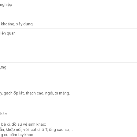
 nghiệp
 khoáng, xây dựng.
liên quan
dựng
y, gạch ốp lát, thạch cao, ngói, xi măng.
khác;
 bệ xí, đồ sứ vệ sinh khác;
ẫn, khớp nối, vòi, cút chữ T, ống cao su,…;
ng cụ cầm tay khác.