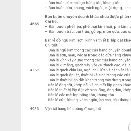
– Bán buôn các mái lợp bằng tôn, khung tôn.
– Bán buôn cửa, khung, vách ngăn, mặt dựng, lan c
Bán buôn chuyên doanh khác chưa được phân 
Chi tiết:
4669
– Bán buôn phế liệu, phế thải kim loại, phi kim l
– Bán buôn trấu, cùi trấu, gỗ ép, mùn cưa, các s
Bán lẻ đồ ngũ kim, sơn, kính và thiết bị lắp đặt 
Chi tiết:
– Bán lẻ ngũ kim trong các cửa hàng chuyên doan
– Bán lẻ sơn, màu, véc ni trong các cửa hàng chuy
– Bán lẻ kính xây dựng trong các cửa hàng chuyên
– Bán lẻ xi măng, gạch xây, vôi ve, thạch cao, đá,
4752
– Bán lẻ gạch chịu lửa, ngói chịu lửa và các vật liệu
– Bán lẻ gạch ốp lát, thiết bị vệ sinh trong các c
– Bán lẻ thiết bị lắp đặt khác trong xây dựng tro
+ Bán lẻ ống nối, khớp nối và chi tiết lắp ghép khác
+ Bán lẻ thiết bị lắp đặt vệ sinh: ống, ống dẫn, khớp
+ Bán lẻ các mái lợp bằng tôn, khung tôn.
+ Bán lẻ cửa, khung, vách ngăn, lan can, cầu thang
4933
Vận tải hàng hóa bằng đường bộ