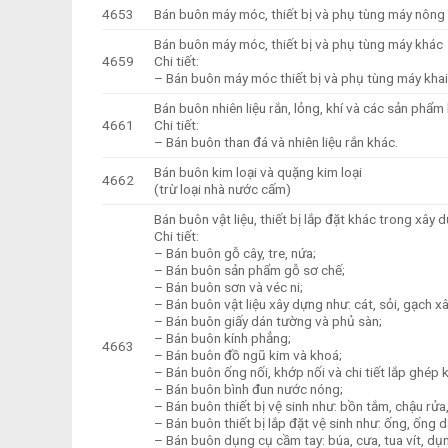
4653
Bán buôn máy móc, thiết bị và phụ tùng máy nông
Bán buôn máy móc, thiết bị và phụ tùng máy khác
4659
Chi tiết:
– Bán buôn máy móc thiết bị và phụ tùng máy khai
Bán buôn nhiên liệu rắn, lỏng, khí và các sản phẩm 
4661
Chi tiết:
– Bán buôn than đá và nhiên liệu rắn khác.
Bán buôn kim loại và quặng kim loại
4662
(trừ loại nhà nước cấm)
Bán buôn vật liệu, thiết bị lắp đặt khác trong xây 
Chi tiết:
– Bán buôn gỗ cây, tre, nứa;
– Bán buôn sản phẩm gỗ sơ chế;
– Bán buôn sơn và véc ni;
– Bán buôn vật liệu xây dựng như: cát, sỏi, gạch xâ
– Bán buôn giấy dán tường và phủ sàn;
– Bán buôn kính phẳng;
4663
– Bán buôn đồ ngũ kim và khoá;
– Bán buôn ống nối, khớp nối và chi tiết lắp ghép 
– Bán buôn bình đun nước nóng;
– Bán buôn thiết bị vệ sinh như: bồn tắm, chậu rửa,
– Bán buôn thiết bị lắp đặt vệ sinh như: ống, ống d
– Bán buôn dụng cụ cầm tay: búa, cưa, tua vít, dụ