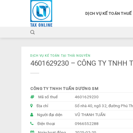
Skip
to
DỊCH VỤ KẾ TOÁN THUẾ
content
DỊCH VỤ KẾ TOÁN TẠI THÁI NGUYÊN
4601629230 – CÔNG TY TNHH
CÔNG TY TNHH TUẤN DƯƠNG SM
Mã số thuế
4601629230
Địa chỉ
Số nhà 40, ngõ 32, đường Phú Thá
Người đại diện
VŨ THANH TUẤN
Điện thoại
0966552288
Ngày hoạt động
2025-02-20