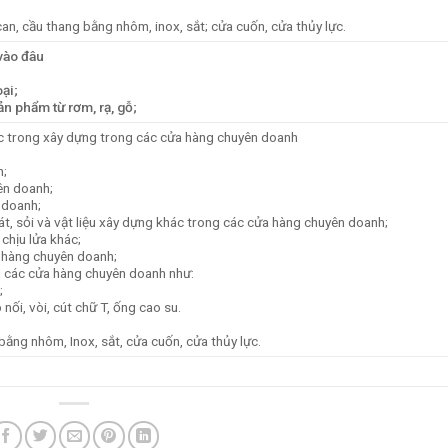
an, cầu thang bằng nhôm, inox, sắt; cửa cuốn, cửa thủy lực.
vào đâu
oại;
ản phẩm từ rơm, rạ, gỗ;
khác trong xây dựng trong các cửa hàng chuyên doanh
h;
ên doanh;
 doanh;
 cát, sỏi và vật liệu xây dựng khác trong các cửa hàng chuyên doanh;
 chịu lửa khác;
ửa hàng chuyên doanh;
ng các cửa hàng chuyên doanh như:
;
 nối, vòi, cút chữ T, ống cao su.
 bằng nhôm, Inox, sắt, cửa cuốn, cửa thủy lực.