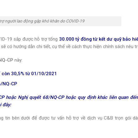
trợ người lao động gặp khó khăn do COVID-19
VID-19 sắp được hỗ trợ tổng
30.000 tỷ đồng từ kết dư quỹ bảo hi
sẽ có hướng dẫn chi tiết, cụ thể về cách thực hiện chính sách nêu tr
/NQ-CP
này:
ỉ còn 30,5% từ 01/10/2021
16/NQ-CP
P hoặc Nghị quyết 68/NQ-CP hoặc quy định khác liên quan đến
i đây:
g tin bên dưới để được tư vấn hỗ trợ về dịch vụ C&B trọn gói d