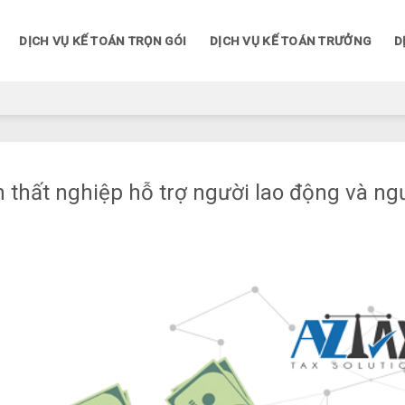
DỊCH VỤ KẾ TOÁN TRỌN GÓI
DỊCH VỤ KẾ TOÁN TRƯỞNG
D
m thất nghiệp hỗ trợ người lao động và ng