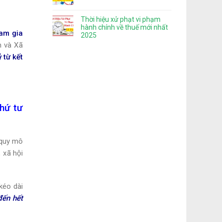
Thời hiệu xử phạt vi phạm
hành chính về thuế mới nhất
ham gia
2025
h và Xã
 từ kết
thứ tư
 quy mô
 xã hội
kéo dài
đến hết