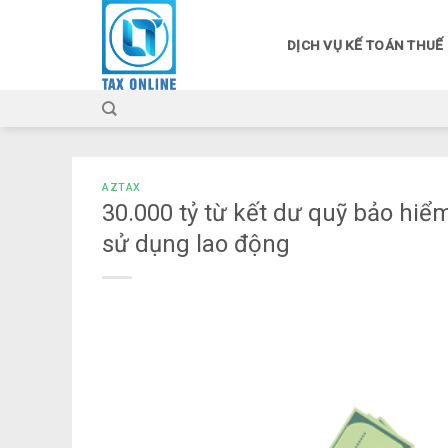
Skip
to
DỊCH VỤ KẾ TOÁN THUẾ
content
AZTAX
30.000 tỷ từ kết dư quỹ bảo hiể
sử dụng lao động