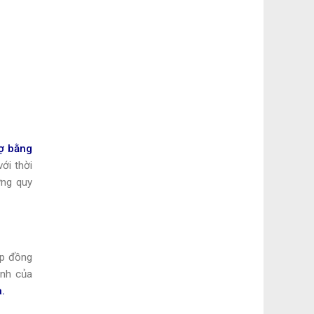
rợ bằng
ới thời
ững quy
ợp đồng
ịnh của
.