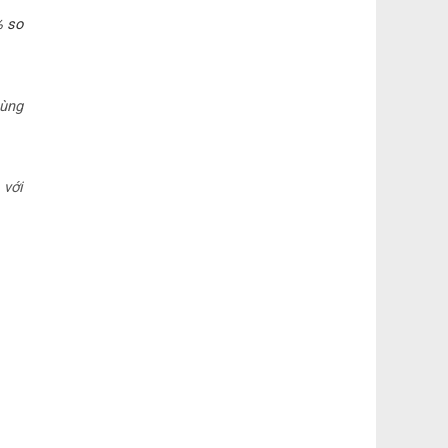
% so
cùng
 với