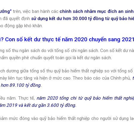
rưởng”
trên, việc ban hành các
chính sách nhằm mục đích an sinh
m đã quyết định
sử dụng kết dư hơn 30.000 tỷ đồng
từ quỹ bảo hi
ao động gặp khó khăn.
gì? Con số kết dư thực tế năm 2020 chuyển sang 202
ng số thu ngân sách do với tổng số chi ngân sách. Con số kết dư này
thẩm quyền phê chuẩn quyết toán gọi là kết dư ngân sách.
ệch dương giữa tổng số thu quỹ bảo hiểm thất nghiệp so với tổng số 
 này liên tục tăng và hiện ở mức cao. Theo báo cáo của Chính phủ,
t
 hơn 89.100 tỷ đồng.
iều năm. Thực tế,
năm 2020 tổng chi từ quỹ bảo hiểm thất nghi
ăm 2019 và kết dư gần 3.600 tỷ đồng.
ợ giảm mức đóng vào quỹ bảo hiểm thất nghiệp cho người sử dụng l