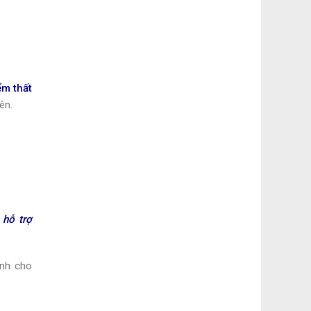
ểm thất
ên.
 hỗ trợ
ành cho