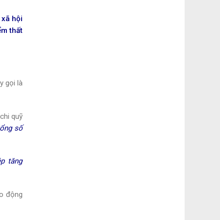
 xã hội
ểm thất
1
 gọi là
chi quỹ
ổng số
ệp tăng
ao động