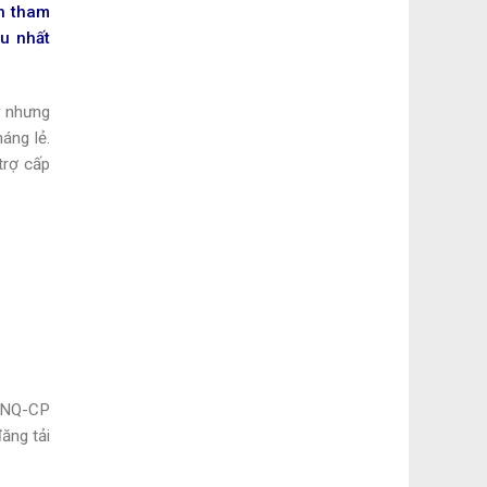
an tham
ều nhất
ỹ
nhưng
áng lẻ.
trợ cấp
8/NQ-CP
ăng tải