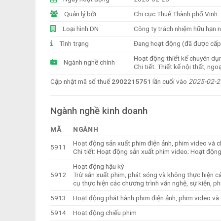
Quản lý bởi
Chi cục Thuế Thành phố Vinh
Loại hình DN
Công ty trách nhiệm hữu hạn 
Tình trạng
Đang hoạt động (đã được cấ
Hoạt động thiết kế chuyên dụ
Ngành nghề chính
Chi tiết: Thiết kế nội thất, ngoạ
Cập nhật mã số thuế
2902215751
lần cuối vào
2025-02-2
Ngành nghề kinh doanh
MÃ
NGÀNH
Hoạt động sản xuất phim điện ảnh, phim video và c
5911
Chi tiết: Hoạt động sản xuất phim video; Hoạt động
Hoạt động hậu kỳ
5912
Trừ sản xuất phim, phát sóng và không thực hiện cá
cụ thực hiện các chương trình văn nghệ, sự kiện, ph
5913
Hoạt động phát hành phim điện ảnh, phim video và 
5914
Hoạt động chiếu phim