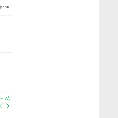
ịch vụ
NH VẬT
UẾ