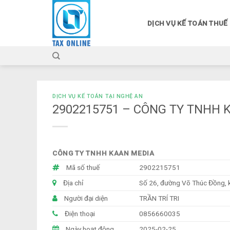
Skip
to
DỊCH VỤ KẾ TOÁN THUẾ
content
DỊCH VỤ KẾ TOÁN TẠI NGHỆ AN
2902215751 – CÔNG TY TNHH 
CÔNG TY TNHH KAAN MEDIA
Mã số thuế
2902215751
Địa chỉ
Số 26, đường Võ Thúc Đồng, k
Người đại diện
TRẦN TRÍ TRI
Điện thoại
0856660035
Ngày hoạt động
2025-02-25