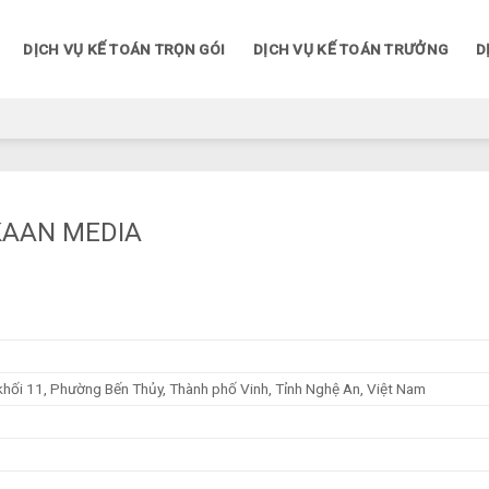
DỊCH VỤ KẾ TOÁN TRỌN GÓI
DỊCH VỤ KẾ TOÁN TRƯỞNG
D
KAAN MEDIA
hối 11, Phường Bến Thủy, Thành phố Vinh, Tỉnh Nghệ An, Việt Nam