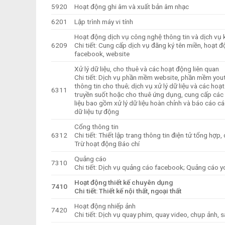
5920
Hoạt động ghi âm và xuất bản âm nhạc
6201
Lập trình máy vi tính
Hoạt động dịch vụ công nghệ thông tin và dịch vụ k
6209
Chi tiết: Cung cấp dịch vụ đăng ký tên miền, hoạt
facebook, website
Xử lý dữ liệu, cho thuê và các hoạt động liên quan
Chi tiết: Dịch vụ phần mềm website, phần mềm yout
thông tin cho thuê; dịch vụ xử lý dữ liệu và các ho
6311
truyền suốt hoặc cho thuê ứng dụng, cung cấp các 
liệu bao gồm xử lý dữ liệu hoàn chỉnh và báo cáo cá
dữ liệu tự động
Cổng thông tin
6312
Chi tiết: Thiết lập trang thông tin điện tử tổng hợp
Trừ hoạt động Báo chí
Quảng cáo
7310
Chi tiết: Dịch vụ quảng cáo facebook; Quảng cáo y
Hoạt động thiết kế chuyên dụng
7410
Chi tiết: Thiết kế nội thất, ngoại thất
Hoạt động nhiếp ảnh
7420
Chi tiết: Dịch vụ quay phim, quay video, chụp ảnh, 