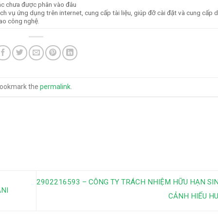
ác chưa được phân vào đâu
h vụ ứng dụng trên internet, cung cấp tài liệu, giúp đỡ cài đặt và cung cấp d
iao công nghệ.
Bookmark the
permalink
.
2902216593 – CÔNG TY TRÁCH NHIỆM HỮU HẠN SI
NI
CẢNH HIẾU H