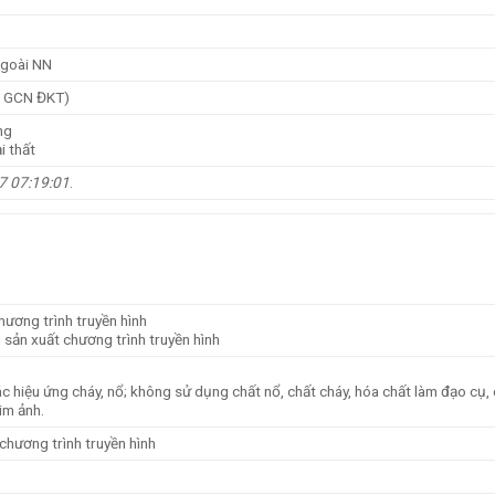
ngoài NN
p GCN ĐKT)
ng
i thất
7 07:19:01
.
hương trình truyền hình
 sản xuất chương trình truyền hình
c hiệu ứng cháy, nổ; không sử dụng chất nổ, chất cháy, hóa chất làm đạo cụ,
im ảnh.
chương trình truyền hình