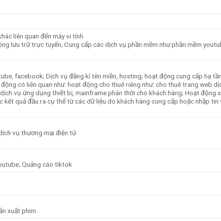
hác liên quan đến máy vi tính
 động lưu trữ trực tuyến; Cung cấp các dịch vụ phần mềm như phần mềm youtu
ube, facebook; Dịch vụ đăng kí tên miền, hosting; hoạt động cung cấp hạ tầ
ạt động có liên quan như: hoạt động cho thuê riêng như: cho thuê trang web dị
dịch vụ ứng dụng thiết bị, mainframe phân thời cho khách hàng; Hoạt động x
c kết quả đầu ra cụ thể từ các dữ liệu do khách hàng cung cấp hoặc nhập tin 
, dịch vụ thương mại điện tử
outube; Quảng cáo tiktok
sản xuất phim