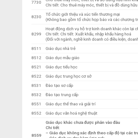
7730
Chi tiết: Cho thuê máy móc, thiết bị và đồ dùng h
Tổ chức giới thiệu và xúc tiến thương mại
8230
(Không bao gồm tổ chức họp báo và các chương t
Hoạt động dịch vụ hỗ trợ kinh doanh khác còn lại
8299
Chi tiết: Chi tiết: Xuất khẩu, nhập khẩu hàng hoá
(Đối với ngành, nghề kinh doanh có điều kiện, doanh
8511
Giáo dục nhà trẻ
8512
Giáo dục mẫu giáo
8521
Giáo dục tiểu học
8522
Giáo dục trung học cơ sở
8531
Đào tạo sơ cấp
8532
Đào tạo trung cấp
8551
Giáo dục thể thao và giải trí
8552
Giáo dục văn hoá nghệ thuật
Giáo dục khác chưa được phân vào đâu
Chi tiết:
– Giáo dục không xác định theo cấp độ tại các t
8559