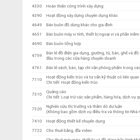
4330
Hoàn thiện công trình xây dựng
4390
Hoạt động xây dựng chuyên dụng khác
4649
Bán buôn đồ dùng khác cho gia đình
4651
Bán buôn máy vi tính, thiết bị ngoại vi và phần mềm
4690
Bán buôn tổng hợp
Bán lẻ đồ điện gia dụng, giường, tủ, bàn, ghế và đ
4759
đâu trong các cửa hàng chuyên doanh
4761
Bán lẻ sách, báo, tạp chí văn phòng phẩm trong c
Hoạt động kiến trúc và tư vấn kỹ thuật có liên quan
7110
Chi tiết: Hoạt động kiến trúc
Quảng cáo
7310
Chi tiết: Loại trừ các sản phẩm, hàng hóa, dịch vụ 
Nghiên cứu thị trường và thăm dò dư luận
7320
(Không bao gồm dịch vụ điều tra và thông tin Nhà
7410
Hoạt động thiết kế chuyên dụng
7722
Cho thuê băng, đĩa video
Cho thuê máy móc, thiết bị và đồ dùng hữu hình kh