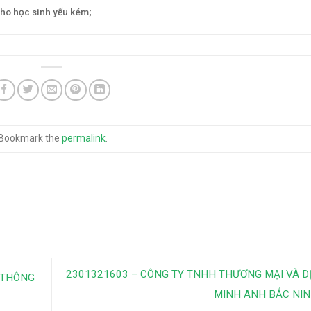
cho học sinh yếu kém;
 Bookmark the
permalink
.
2301321603 – CÔNG TY TNHH THƯƠNG MẠI VÀ D
 THÔNG
MINH ANH BẮC NI