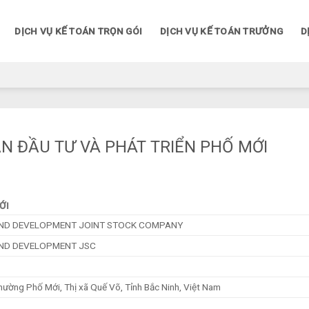
DỊCH VỤ KẾ TOÁN TRỌN GÓI
DỊCH VỤ KẾ TOÁN TRƯỞNG
D
ẦN ĐẦU TƯ VÀ PHÁT TRIỂN PHỐ MỚI
ỚI
AND DEVELOPMENT JOINT STOCK COMPANY
AND DEVELOPMENT JSC
hường Phố Mới, Thị xã Quế Võ, Tỉnh Bắc Ninh, Việt Nam