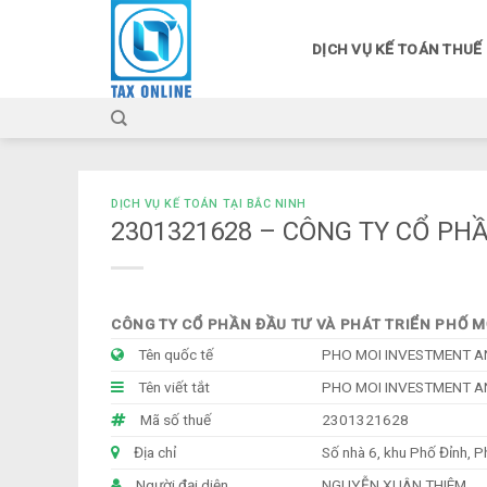
Skip
to
DỊCH VỤ KẾ TOÁN THUẾ
content
DỊCH VỤ KẾ TOÁN TẠI BẮC NINH
2301321628 – CÔNG TY CỔ PH
CÔNG TY CỔ PHẦN ĐẦU TƯ VÀ PHÁT TRIỂN PHỐ M
Tên quốc tế
PHO MOI INVESTMENT 
Tên viết tắt
PHO MOI INVESTMENT 
Mã số thuế
2301321628
Địa chỉ
Số nhà 6, khu Phố Đỉnh, P
Người đại diện
NGUYỄN XUÂN THIÊM