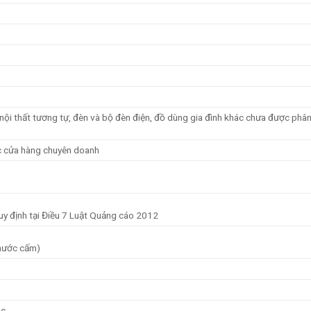
ồ nội thất tương tự, đèn và bộ đèn điện, đồ dùng gia đình khác chưa được phâ
ác cửa hàng chuyên doanh
quy định tại Điều 7 Luật Quảng cáo 2012
 nước cấm)
ác