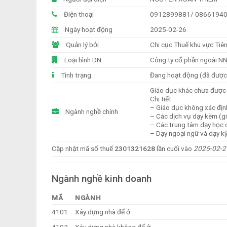
Điện thoại
0912899881/ 0866194
Ngày hoạt động
2025-02-26
Quản lý bởi
Chi cục Thuế khu vực Tiê
Loại hình DN
Công ty cổ phần ngoài N
Tình trạng
Đang hoạt động (đã đượ
Giáo dục khác chưa được
Chi tiết:
– Giáo dục không xác định
Ngành nghề chính
– Các dịch vụ dạy kèm (gi
– Các trung tâm dạy học 
– Dạy ngoại ngữ và dạy k
Cập nhật mã số thuế
2301321628
lần cuối vào
2025-02-2
Ngành nghề kinh doanh
MÃ
NGÀNH
4101
Xây dựng nhà để ở