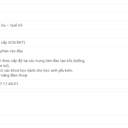
0
n Du – Quế Võ
N
c cấp GCN ĐKT)
 phân vào đâu
 theo cấp độ tại các trung tâm đào tạo bồi dưỡng;
a sư);
có các khoá học dành cho học sinh yếu kém;
ỹ năng đàm thoại.
7 11:44:01
.