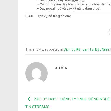
– Các dịch vụ dạy kèm (gia sư);
– Các trung tâm dạy học có các khoá học dành 
– Dạy ngoại ngữ và dạy kỹ năng đàm thoại.
8560
Dịch vụ hỗ trợ giáo dục
This entry was posted in
Dịch Vụ Kế Toán Tại Bắc Ninh
.
ADMIN
2301321402 – CÔNG TY TNHH CÔNG NGHỆ
TIN STREAMS