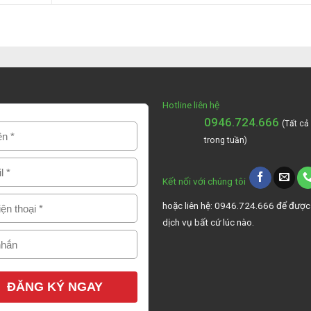
Hotline liên hệ
0946.724.666
(Tất cả
trong tuần)
Kết nối với chúng tôi
hoặc liên hệ: 0946.724.666 để được
dịch vụ bất cứ lúc nào.