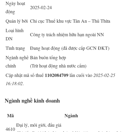
Ngày hoạt
2025-02-24
động
Quản lý bởi
Chi cục Thuế khu vực Tân An – Thủ Thừa
Loại hình
Công ty trách nhiệm hữu hạn ngoài NN
DN
Tình trạng
Đang hoạt động (đã được cấp GCN ĐKT)
Ngành nghề
Bán buôn tổng hợp
chính
(Trừ hoạt động nhà nước cấm)
1102084709
Cập nhật mã số thuế
lần cuối vào
2025-02-25
16:18:02
.
Ngành nghề kinh doanh
Mã
Ngành
Đại lý, môi giới, đấu giá
4610