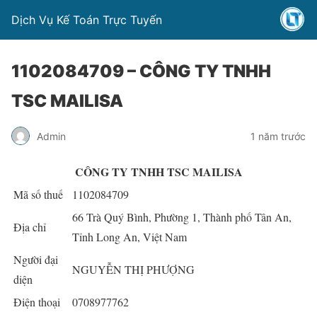
Dịch Vụ Kế Toán Trực Tuyến
1102084709 – CÔNG TY TNHH
TSC MAILISA
Admin
1 năm trước
CÔNG TY TNHH TSC MAILISA
Mã số thuế
1102084709
66 Trà Quý Bình, Phường 1, Thành phố Tân An,
Địa chỉ
Tỉnh Long An, Việt Nam
Người đại
NGUYỄN THỊ PHƯỢNG
diện
Điện thoại
0708977762