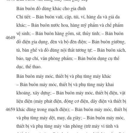
Bán buôn đồ dùng khác cho gia đình
Chi tiết: – Bán buôn vali, cặp, túi, ví, hàng da và giả da
khác; – Bán buôn nước hoa, hàng mỹ phẩm và chế phẩm
vệ sinh; – Bán buôn hàng gốm, sứ, thủy tinh; – Bán buôn
4649
đồ điện gia dụng, đèn và bộ đèn điện; – Bán buôn giường,
tủ, bàn ghế và đồ dùng nội thất tương tự; – Bán buôn sách,
báo, tạp chí, văn phòng phẩm; – Bán buôn dụng cụ thể
dục, thể thao.
Bán buôn máy móc, thiết bị và phụ tùng máy khác
– Bán buôn máy móc, thiết bị và phụ tùng máy khai
khoáng, xây dựng; – Bán buôn máy móc, thiết bị điện, vật
liệu điện (máy phát điện, động cơ điện, dây điện và thiết bị
4659
khác dùng trong mạch điện); – Bán buôn máy móc, thiết bị
và phụ tùng máy dệt, may, da giày; – Bán buôn máy móc,
thiết bị và phụ tùng máy văn phòng (trừ máy vi tính và