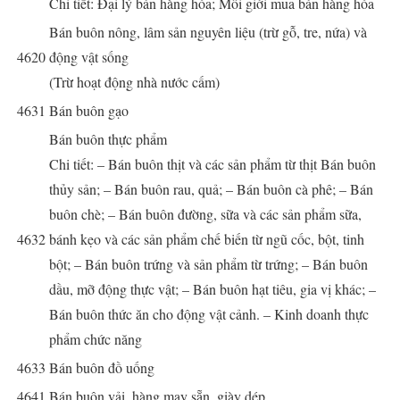
Chi tiết: Đại lý bán hàng hóa; Môi giới mua bán hàng hóa
Bán buôn nông, lâm sản nguyên liệu (trừ gỗ, tre, nứa) và
4620
động vật sống
(Trừ hoạt động nhà nước cấm)
4631
Bán buôn gạo
Bán buôn thực phẩm
Chi tiết: – Bán buôn thịt và các sản phẩm từ thịt Bán buôn
thủy sản; – Bán buôn rau, quả; – Bán buôn cà phê; – Bán
buôn chè; – Bán buôn đường, sữa và các sản phẩm sữa,
4632
bánh kẹo và các sản phẩm chế biến từ ngũ cốc, bột, tinh
bột; – Bán buôn trứng và sản phẩm từ trứng; – Bán buôn
dầu, mỡ động thực vật; – Bán buôn hạt tiêu, gia vị khác; –
Bán buôn thức ăn cho động vật cảnh. – Kinh doanh thực
phẩm chức năng
4633
Bán buôn đồ uống
4641
Bán buôn vải, hàng may sẵn, giày dép