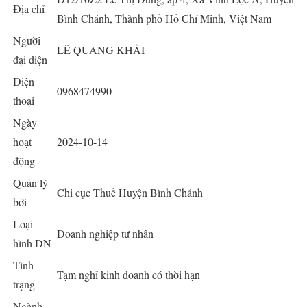
Địa chỉ
Bình Chánh, Thành phố Hồ Chí Minh, Việt Nam
Người
LÊ QUANG KHẢI
đại diện
Điện
0968474990
thoại
Ngày
hoạt
2024-10-14
động
Quản lý
Chi cục Thuế Huyện Bình Chánh
bởi
Loại
Doanh nghiệp tư nhân
hình DN
Tình
Tạm nghỉ kinh doanh có thời hạn
trạng
Ngành