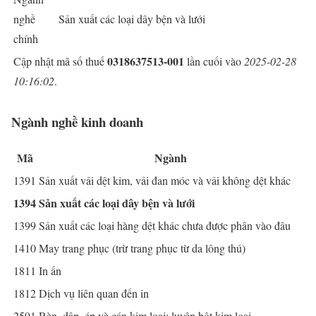
nghề
Sản xuất các loại dây bện và lưới
chính
0318637513-001
Cập nhật mã số thuế
lần cuối vào
2025-02-28
10:16:02
.
Ngành nghề kinh doanh
Mã
Ngành
1391
Sản xuất vải dệt kim, vải đan móc và vải không dệt khác
1394
Sản xuất các loại dây bện và lưới
1399
Sản xuất các loại hàng dệt khác chưa được phân vào đâu
1410
May trang phục (trừ trang phục từ da lông thú)
1811
In ấn
1812
Dịch vụ liên quan đến in
2591
Rèn, dập, ép và cán kim loại; luyện bột kim loại