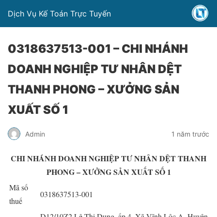
Dịch Vụ Kế Toán Trực Tuyến
0318637513-001 – CHI NHÁNH
DOANH NGHIỆP TƯ NHÂN DỆT
THANH PHONG – XƯỞNG SẢN
XUẤT SỐ 1
Admin
1 năm trước
CHI NHÁNH DOANH NGHIỆP TƯ NHÂN DỆT THANH
PHONG – XƯỞNG SẢN XUẤT SỐ 1
Mã số
0318637513-001
thuế
D12/10Z2 Lê Thị Dung, ấp 4, Xã Vĩnh Lộc A, Huyện