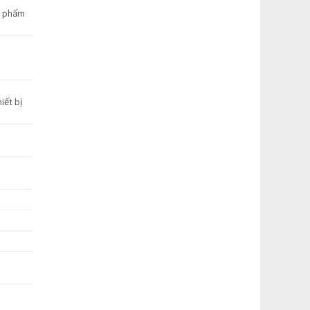
ản phẩm
iết bị