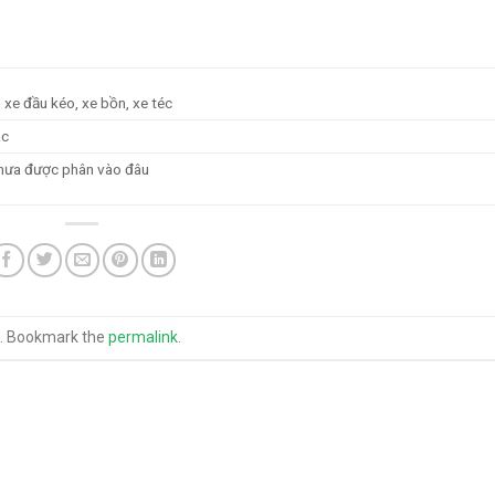
r, xe đầu kéo, xe bồn, xe téc
ác
 chưa được phân vào đâu
. Bookmark the
permalink
.