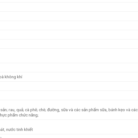
hoà không khí
ủy sản; rau, quả; cà phê; chè; đường, sữa và các sản phẩm sữa, bánh kẹo và các
 thực phẩm chức năng;
át, nước tinh khiết