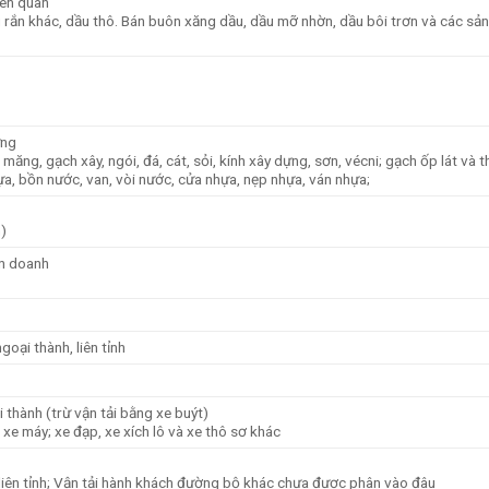
iên quan
ệu rắn khác, dầu thô. Bán buôn xăng dầu, dầu mỡ nhờn, dầu bôi trơn và các s
ựng
 măng, gạch xây, ngói, đá, cát, sỏi, kính xây dựng, sơn, vécni; gạch ốp lát và th
ựa, bồn nước, van, vòi nước, cửa nhựa, nẹp nhựa, ván nhựa;
)
ên doanh
oại thành, liên tỉnh
 thành (trừ vận tải bằng xe buýt)
i, xe máy; xe đạp, xe xích lô và xe thô sơ khác
, liên tỉnh; Vận tải hành khách đường bộ khác chưa được phân vào đâu