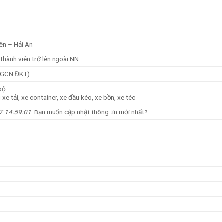
ền – Hải An
thành viên trở lên ngoài NN
 GCN ĐKT)
bộ
 xe tải, xe container, xe đầu kéo, xe bồn, xe téc
7 14:59:01
. Bạn muốn cập nhật thông tin mới nhất?