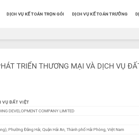
DỊCH VỤ KẾ TOÁN TRỌN GÓI
DỊCH VỤ KẾ TOÁN TRƯỞNG
D
PHÁT TRIỂN THƯƠNG MẠI VÀ DỊCH VỤ ĐẤ
 VỤ ĐẤT VIỆT
ADING DEVELOPMENT COMPANY LIMITED
ắng), Phường Đằng Hải, Quận Hải An, Thành phố Hải Phòng, Việt Nam