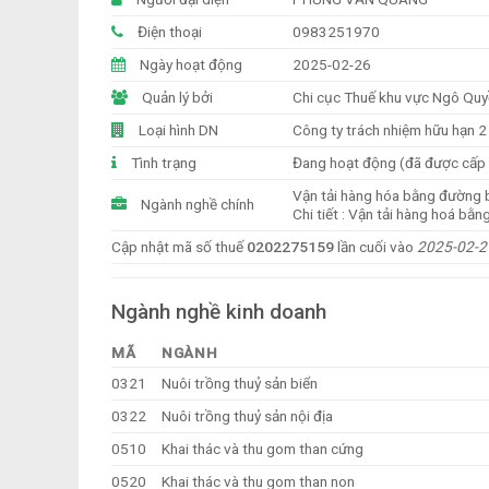
Điện thoại
0983251970
Ngày hoạt động
2025-02-26
Quản lý bởi
Chi cục Thuế khu vực Ngô Quy
Loại hình DN
Công ty trách nhiệm hữu hạn 2 
Tình trạng
Đang hoạt động (đã được cấp
Vận tải hàng hóa bằng đường 
Ngành nghề chính
Chi tiết : Vận tải hàng hoá bằng
Cập nhật mã số thuế
0202275159
lần cuối vào
2025-02-2
Ngành nghề kinh doanh
MÃ
NGÀNH
0321
Nuôi trồng thuỷ sản biển
0322
Nuôi trồng thuỷ sản nội địa
0510
Khai thác và thu gom than cứng
0520
Khai thác và thu gom than non