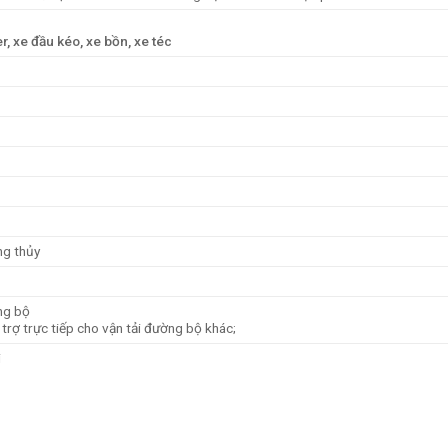
er, xe đầu kéo, xe bồn, xe téc
ng thủy
ng bộ
 trợ trực tiếp cho vận tải đường bộ khác;
i