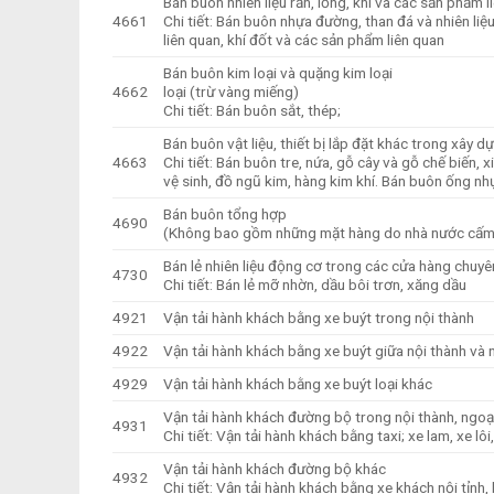
Bán buôn nhiên liệu rắn, lỏng, khí và các sản phẩm l
4661
Chi tiết: Bán buôn nhựa đường, than đá và nhiên li
liên quan, khí đốt và các sản phẩm liên quan
Bán buôn kim loại và quặng kim loại
4662
loại (trừ vàng miếng)
Chi tiết: Bán buôn sắt, thép;
Bán buôn vật liệu, thiết bị lắp đặt khác trong xây d
4663
Chi tiết: Bán buôn tre, nứa, gỗ cây và gỗ chế biến, xi
vệ sinh, đồ ngũ kim, hàng kim khí. Bán buôn ống nh
Bán buôn tổng hợp
4690
(Không bao gồm những mặt hàng do nhà nước cấm
Bán lẻ nhiên liệu động cơ trong các cửa hàng chuy
4730
Chi tiết: Bán lẻ mỡ nhờn, dầu bôi trơn, xăng dầu
4921
Vận tải hành khách bằng xe buýt trong nội thành
4922
Vận tải hành khách bằng xe buýt giữa nội thành và ng
4929
Vận tải hành khách bằng xe buýt loại khác
Vận tải hành khách đường bộ trong nội thành, ngoại
4931
Chi tiết: Vận tải hành khách bằng taxi; xe lam, xe lô
Vận tải hành khách đường bộ khác
4932
Chi tiết: Vận tải hành khách bằng xe khách nội tỉnh