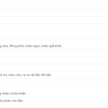
g chai, đóng bình, nước ngọt, nước giải khát;
tre, nứa, rơm, rạ và vật liệu tết bện
ấy nhăn và bìa nhăn
ược phân vào đâu