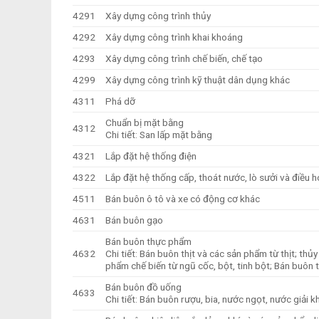
4291
Xây dựng công trình thủy
4292
Xây dựng công trình khai khoáng
4293
Xây dựng công trình chế biến, chế tạo
4299
Xây dựng công trình kỹ thuật dân dụng khác
4311
Phá dỡ
Chuẩn bị mặt bằng
4312
Chi tiết: San lấp mặt bằng
4321
Lắp đặt hệ thống điện
4322
Lắp đặt hệ thống cấp, thoát nước, lò sưởi và điều 
4511
Bán buôn ô tô và xe có động cơ khác
4631
Bán buôn gạo
Bán buôn thực phẩm
4632
Chi tiết: Bán buôn thịt và các sản phẩm từ thịt; th
phẩm chế biến từ ngũ cốc, bột, tinh bột; Bán buôn
Bán buôn đồ uống
4633
Chi tiết: Bán buôn rượu, bia, nước ngọt, nước giải kh