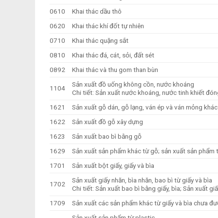
0610
Khai thác dầu thô
0620
Khai thác khí đốt tự nhiên
0710
Khai thác quặng sắt
0810
Khai thác đá, cát, sỏi, đất sét
0892
Khai thác và thu gom than bùn
Sản xuất đồ uống không cồn, nước khoáng
1104
Chi tiết: Sản xuất nước khoáng, nước tinh khiết đón
1621
Sản xuất gỗ dán, gỗ lạng, ván ép và ván mỏng khác
1622
Sản xuất đồ gỗ xây dựng
1623
Sản xuất bao bì bằng gỗ
1629
Sản xuất sản phẩm khác từ gỗ; sản xuất sản phẩm từ 
1701
Sản xuất bột giấy, giấy và bìa
Sản xuất giấy nhăn, bìa nhăn, bao bì từ giấy và bìa
1702
Chi tiết: Sản xuất bao bì bằng giấy, bìa; Sản xuất gi
1709
Sản xuất các sản phẩm khác từ giấy và bìa chưa đ
Sản xuất sản phẩm từ plastic