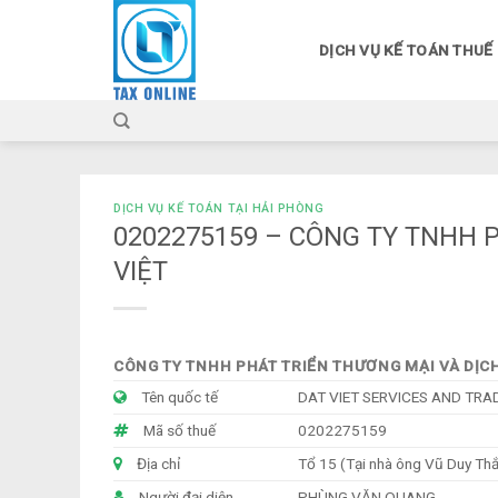
Skip
to
DỊCH VỤ KẾ TOÁN THUẾ
content
DỊCH VỤ KẾ TOÁN TẠI HẢI PHÒNG
0202275159 – CÔNG TY TNHH 
VIỆT
CÔNG TY TNHH PHÁT TRIỂN THƯƠNG MẠI VÀ DỊCH
Tên quốc tế
DAT VIET SERVICES AND TR
Mã số thuế
0202275159
Địa chỉ
Tổ 15 (Tại nhà ông Vũ Duy Th
Người đại diện
PHÙNG VĂN QUANG