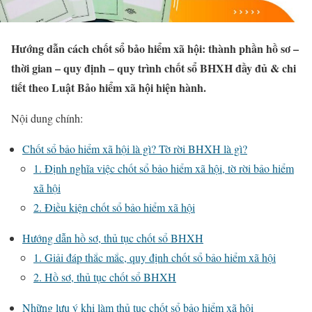
Hướng dẫn cách chốt sổ bảo hiểm xã hội: thành phần hồ sơ –
thời gian – quy định – quy trình chốt sổ BHXH đầy đủ & chi
tiết theo Luật Bảo hiểm xã hội hiện hành.
Nội dung chính:
Chốt sổ bảo hiểm xã hội là gì? Tờ rời BHXH là gì?
1. Định nghĩa việc chốt sổ bảo hiểm xã hội, tờ rời bảo hiểm
xã hội
2. Điều kiện chốt sổ bảo hiểm xã hội
Hướng dẫn hồ sơ, thủ tục chốt sổ BHXH
1. Giải đáp thắc mắc, quy định chốt sổ bảo hiểm xã hội
2. Hồ sơ, thủ tục chốt sổ BHXH
Những lưu ý khi làm thủ tục chốt sổ bảo hiểm xã hội