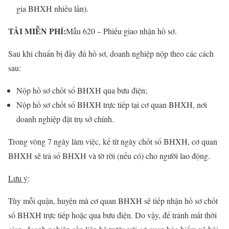
gia BHXH nhiều lần).
TẢI MIỄN PHÍ:
Mẫu 620 – Phiếu giao nhận hồ sơ.
Sau khi chuẩn bị đầy đủ hồ sơ, doanh nghiệp nộp theo các cách
sau:
Nộp hồ sơ chốt sổ BHXH qua bưu điện;
Nộp hồ sơ chốt sổ BHXH trực tiếp tại cơ quan BHXH, nơi
doanh nghiệp đặt trụ sở chính.
Trong vòng 7 ngày làm việc, kể từ ngày chốt sổ BHXH, cơ quan
BHXH sẽ trả sổ BHXH và tờ rời (nếu có) cho người lao động.
Lưu ý
:
Tùy mỗi quận, huyện mà cơ quan BHXH sẽ tiếp nhận hồ sơ chốt
sổ BHXH trực tiếp hoặc qua bưu điện. Do vậy, để tránh mất thời