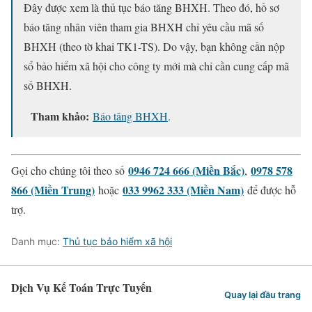
Đây được xem là thủ tục báo tăng BHXH. Theo đó, hồ sơ
báo tăng nhân viên tham gia BHXH chỉ yêu cầu mã số
BHXH (theo tờ khai TK1-TS). Do vậy, bạn không cần nộp
sổ bảo hiểm xã hội cho công ty mới mà chỉ cần cung cấp mã
số BHXH.
Tham khảo:
Báo tăng BHXH
.
0946 724 666 (Miền Bắc)
0978 578
Gọi cho chúng tôi theo số
,
866 (Miền Trung)
033 9962 333 (Miền Nam)
hoặc
để được hỗ
trợ.
Danh mục:
Thủ tục bảo hiểm xã hội
Dịch Vụ Kế Toán Trực Tuyến
Quay lại đầu trang