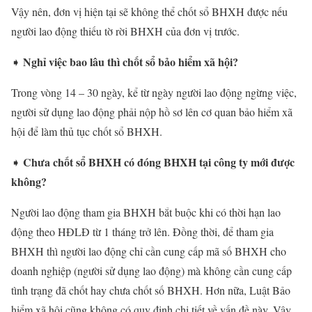
Vậy nên, đơn vị hiện tại sẽ không thể chốt sổ BHXH được nếu
người lao động thiếu tờ rời BHXH của đơn vị trước.
Nghỉ việc bao lâu thì chốt sổ bảo hiểm xã hội?
➧
Trong vòng 14 – 30 ngày, kể từ ngày người lao động ngừng việc,
người sử dụng lao động phải nộp hồ sơ lên cơ quan bảo hiểm xã
hội để làm thủ tục chốt sổ BHXH.
Chưa chốt sổ BHXH có đóng BHXH tại công ty mới được
➧
không?
Người lao động tham gia BHXH bắt buộc khi có thời hạn lao
động theo HĐLĐ từ 1 tháng trở lên. Đồng thời, để tham gia
BHXH thì người lao động chỉ cần cung cấp mã số BHXH cho
doanh nghiệp (người sử dụng lao động) mà không cần cung cấp
tình trạng đã chốt hay chưa chốt số BHXH. Hơn nữa, Luật Bảo
hiểm xã hội cũng không có quy định chi tiết về vấn đề này. Vậy