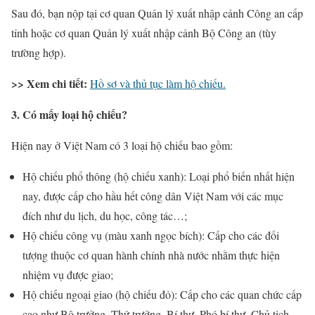
Sau đó, bạn nộp tại cơ quan Quản lý xuất nhập cảnh Công an cấp
tỉnh hoặc cơ quan Quản lý xuất nhập cảnh Bộ Công an (tùy
trường hợp).
>> Xem chi tiết:
Hồ sơ và thủ tục làm hộ chiếu.
3. Có mấy loại hộ chiếu?
Hiện nay ở Việt Nam có 3 loại hộ chiếu bao gồm:
Hộ chiếu phổ thông (hộ chiếu xanh): Loại phổ biến nhất hiện
nay, được cấp cho hầu hết công dân Việt Nam với các mục
đích như du lịch, du học, công tác…;
Hộ chiếu công vụ (màu xanh ngọc bích): Cấp cho các đối
tượng thuộc cơ quan hành chính nhà nước nhằm thực hiện
nhiệm vụ được giao;
Hộ chiếu ngoại giao (hộ chiếu đỏ): Cấp cho các quan chức cấp
cao như Bộ trưởng, Thứ trưởng, Bí thư, Phó bí thư, Chủ tịch