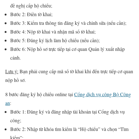
đề nghị cấp hộ chiếu;
Bước 2: Điền tờ khai;
Bước 3: Kiểm tra thông tin đăng ký và chỉnh sửa (nếu cần);
Bước 4: Nộp tờ khai và nhận mã số tờ khai;
Bước 5: Đăng ký lịch làm hộ chiếu (nếu cần);
Bước 6: Nộp hồ sơ trực tiếp tại cơ quan Quản lý xuất nhập
cảnh.
Lưu ý:
Bạn phải cung cấp mã số tờ khai khi đến trực tiếp cơ quan
nộp hồ sơ.
8 bước đăng ký hộ chiếu online tại
Cổng dịch vụ công Bộ Công
an
:
Bước 1: Đăng ký và đăng nhập tài khoản tại Cổng dịch vụ
công;
Bước 2: Nhập từ khóa tìm kiếm là “Hộ chiếu” và chọn “Tìm
kiếm”;