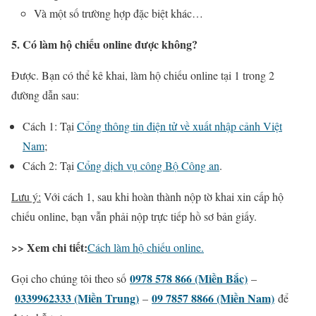
Và một số trường hợp đặc biệt khác…
5. Có làm hộ chiếu online được không?
Được. Bạn có thể kê khai, làm hộ chiếu online tại 1 trong 2
đường dẫn sau:
Cách 1: Tại
Cổng thông tin điện tử về xuất nhập cảnh Việt
Nam
;
Cách 2: Tại
Cổng dịch vụ công Bộ Công an
.
Lưu ý:
Với cách 1, sau khi hoàn thành nộp tờ khai xin cấp hộ
chiếu online, bạn vẫn phải nộp trực tiếp hồ sơ bản giấy.
>> Xem chi tiết:
Cách làm hộ chiếu online.
0978 578 866 (Miền Bắc)
Gọi cho chúng tôi theo số
–
0339962333 (Miền Trung)
09 7857 8866 (Miền Nam)
–
để