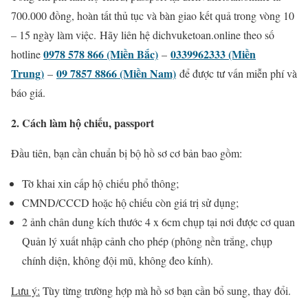
700.000 đồng, hoàn tất thủ tục và bàn giao kết quả trong vòng 10
– 15 ngày làm việc. Hãy liên hệ dichvuketoan.online theo số
0978 578 866 (Miền Bắc)
0339962333 (Miền
hotline
–
Trung)
09 7857 8866 (Miền Nam)
–
để được tư vấn miễn phí và
báo giá.
2. Cách làm hộ chiếu, passport
Đầu tiên, bạn cần chuẩn bị bộ hồ sơ cơ bản bao gồm:
Tờ khai xin cấp hộ chiếu phổ thông;
CMND/CCCD hoặc hộ chiếu còn giá trị sử dụng;
2 ảnh chân dung kích thước 4 x 6cm chụp tại nơi được cơ quan
Quản lý xuất nhập cảnh cho phép (phông nền trắng, chụp
chính diện, không đội mũ, không đeo kính).
Lưu ý:
Tùy từng trường hợp mà hồ sơ bạn cần bổ sung, thay đổi.